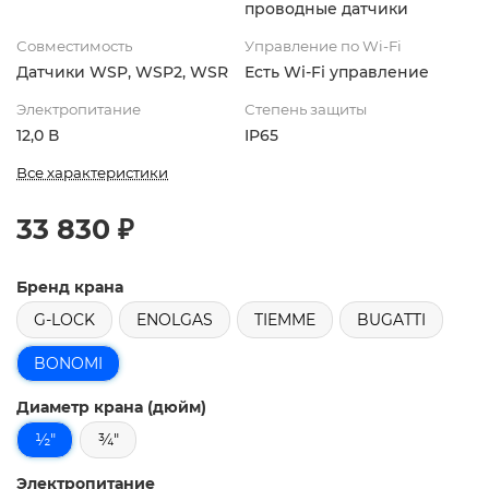
проводные датчики
Совместимость
Управление по Wi-Fi
Датчики WSP, WSP2, WSR
Есть Wi-Fi управление
Электропитание
Степень защиты
12,0 В
IP65
Все характеристики
33 830 ₽
Бренд крана
G-LOCK
ENOLGAS
TIEMME
BUGATTI
BONOMI
Диаметр крана (дюйм)
½"
¾"
Электропитание