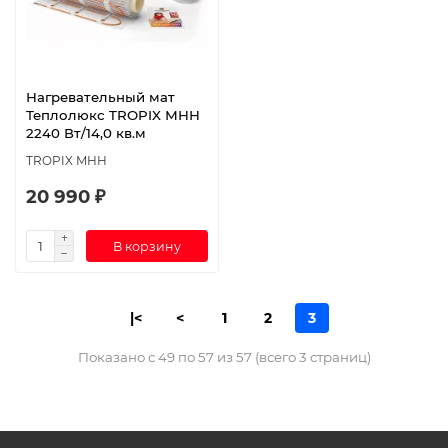
Нагревательный мат
Теплолюкс TROPIX МНН
2240 Вт/14,0 кв.м
TROPIX МНН
20 990 ₽
В корзину
|<
<
1
2
3
Показано с 49 по 57 из 57 (всего 3 страниц)