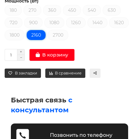
Мощность (Вт)
180
270
360
450
540
630
720
900
1080
1260
1440
1620
1800
2160
2700
В корзину
В закладки
В сравнение
Быстрая связь
с
консультантом
Позвонить по телефону