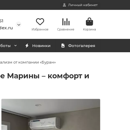
Личный кабинет
51
ex.ru
Избранное
Сравнение
Корзина
аботы
Новинки
Фотогалерея
нализм от компании «Буран»
ре Марины – комфорт и