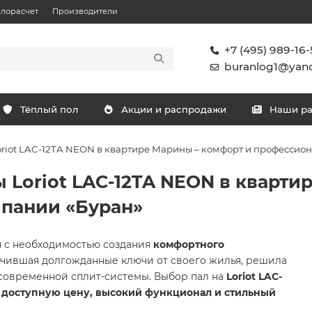
плорасчет
Производители
+7 (495) 989-16-
buranlog1@yand
Тёплый пол
Акции и распродажи
Наши р
oriot LAC-12TA NEON в квартире Марины – комфорт и профессио
 Loriot LAC-12TA NEON в кварти
мпании «Буран»
я с необходимостью создания
комфортного
учившая долгожданные ключи от своего жилья, решила
 современной сплит-системы. Выбор пал на
Loriot LAC-
е
доступную цену, высокий функционал и стильный