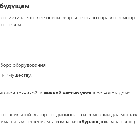
в будущем
 отметила, что в её новой квартире стало гораздо комфор
богревом.
боре оборудования;
 к имуществу.
ытовой техникой, а
важной частью уюта
в её новом доме.
то правильный выбор кондиционера и компании для монта
тимальным решением, а компания
«Буран»
доказала свою р