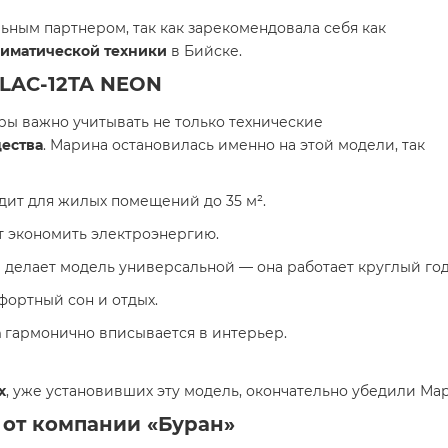
ьным партнером, так как зарекомендовала себя как
лиматической техники
в Бийске.
t LAC-12TA NEON
ы важно учитывать не только технические
ества
. Марина остановилась именно на этой модели, так
ит для жилых помещений до 35 м².
т экономить электроэнергию.
я
делает модель универсальной — она работает круглый год
ортный сон и отдых.
а
гармонично вписывается в интерьер.
х
, уже установивших эту модель, окончательно убедили Ма
 от компании «Буран»