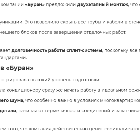
ы компании
«Буран»
предложили
двухэтапный монтаж
, чт
уникации. Это позволило скрыть все трубы и кабели в стен
нешнего блоков после завершения отделочных работ.
ивает
долговечность работы сплит-системы
, поскольку вс
тандартами.
в «Буран»
стрировала высокий уровень подготовки:
ла кондиционеру сразу же начать работу в идеальном реж
него шума
, что особенно важно в условиях многоквартирно
детали
, начиная от герметичности соединений и заканчив
м того, что компания действительно ценит своих клиентов