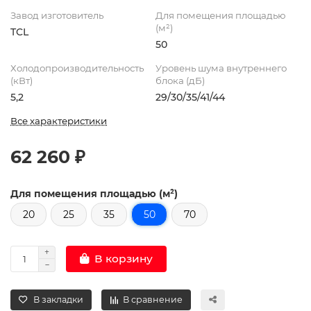
Завод изготовитель
Для помещения площадью
(м²)
TCL
50
Холодопроизводительность
Уровень шума внутреннего
(кВт)
блока (дБ)
5,2
29/30/35/41/44
Все характеристики
62 260 ₽
Для помещения площадью (м²)
20
25
35
50
70
В корзину
В закладки
В сравнение