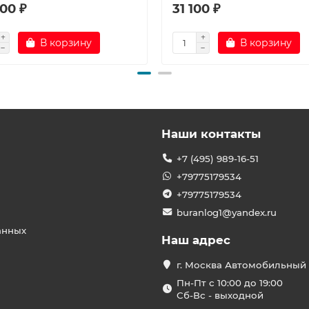
00 ₽
31 100 ₽
В корзину
В корзину
Наши контакты
+7 (495) 989-16-51
+79775179534
+79775179534
buranlog1@yandex.ru
анных
Наш адрес
г. Москва Автомобильный 
Пн-Пт с 10:00 до 19:00
Сб-Вс - выходной