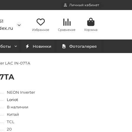
Личный кабинет
51
ex.ru
Избранное
Сравнение
Корзина
аботы
Новинки
Фотогалерея
ter LAC IN-07TA
07TA
NEON Inverter
Loriot
В наличии
Китай
TCL
20