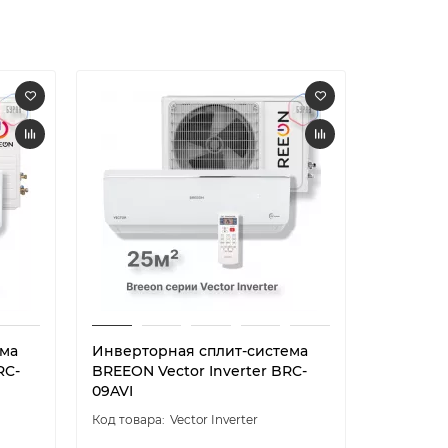
ема
Инверторная сплит-система
Инверто
RC-
BREEON Vector Inverter BRC-
BREEON P
09AVI
07TPI
Vector Inverter