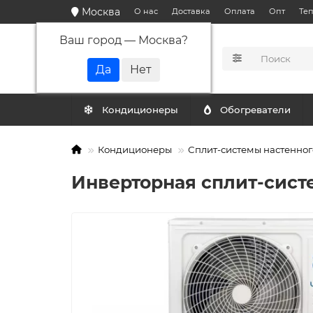
Москва
О нас
Доставка
Оплата
Опт
Те
Ваш город —
Москва
?
КАТАЛОГ
Кондиционеры
Обогреватели
Кондиционеры
Сплит-системы настенног
Инверторная сплит-систе