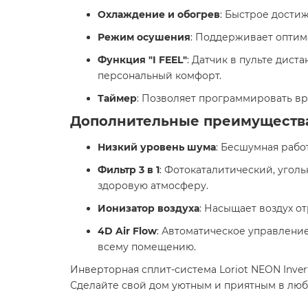
Охлаждение и обогрев
: Быстрое дости
Режим осушения
: Поддерживает опти
Функция "I FEEL"
: Датчик в пульте дис
персональный комфорт.
Таймер
: Позволяет программировать в
Дополнительные преимуществ
Низкий уровень шума
: Бесшумная рабо
Фильтр 3 в 1
: Фотокаталитический, угол
здоровую атмосферу.
Ионизатор воздуха
: Насыщает воздух о
4D Air Flow
: Автоматическое управлени
всему помещению.
Инверторная сплит-система Loriot NEON Inver
Сделайте свой дом уютным и приятным в лю