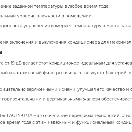
жение заданной температуры в любое время года.
мальный уровень влажности в помещении.
танционного управления измеряет температуру в месте нахо
ремя включения и выключения кондиционера для максимал
а
та от 19 дБ делает этот кондиционер идеальным для установ
ьный и катехиновый фильтры очищают воздух от бактерий, в
трицательно заряженными ионами, улучшая его качество и
е горизонтальными и вертикальными жалюзи обеспечивает
ter LAC IN-07TA – это сочетание передовых технологий, сти
бое время года с этим надежным и функциональным конди