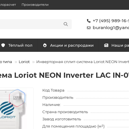
плорасчет
Производители
+7 (495) 989-16-
buranlog1@yand
Тёплый пол
Акции и распродажи
Наши р
о типа
Loriot
Инверторная сплит-система Loriot NEON Inver
ма Loriot NEON Inverter LAC IN-
Код Товара
Производитель
Наличие:
Страна производитель
Завод изготовитель
Для помещения площадью (м²)