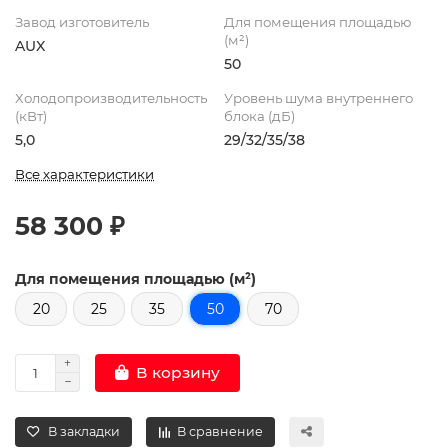
Завод изготовитель
Для помещения площадью
(м²)
AUX
50
Холодопроизводительность
Уровень шума внутреннего
(кВт)
блока (дБ)
5,0
29/32/35/38
Все характеристики
58 300 ₽
Для помещения площадью (м²)
20
25
35
50
70
В корзину
В закладки
В сравнение