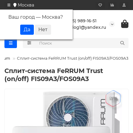
Москва
Ваш город —
Москва
?
+7 (495) 989-16-51
buranlog1@yandex.ru
errum
Сплит-система FeRRUM Trust (on/off) FIS09A3/FOS09A3
Сплит-система FeRRUM Trust
(on/off) FIS09A3/FOS09A3