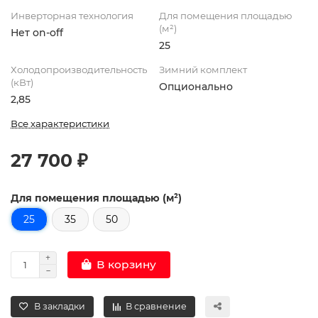
Инверторная технология
Для помещения площадью
(м²)
Нет on-off
25
Холодопроизводительность
Зимний комплект
(кВт)
Опционально
2,85
Все характеристики
27 700 ₽
Для помещения площадью (м²)
25
35
50
В корзину
В закладки
В сравнение