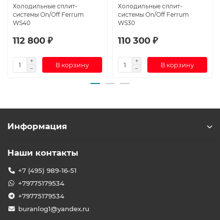
Холодильные сплит-
Холодильные сплит-
системы On/Off Ferrum
системы On/Off Ferrum
WS40
WS30
112 800 ₽
110 300 ₽
В корзину
В корзину
Информация
Наши контакты
+7 (495) 989-16-51
+79775179534
+79775179534
buranlog1@yandex.ru