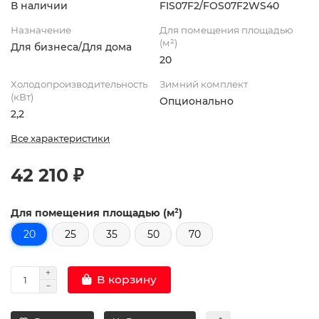
В наличии
FIS07F2/FOS07F2WS40
Назначение
Для помещения площадью
(м²)
Для бизнеса/Для дома
20
Холодопроизводительность
Зимний комплект
(кВт)
Опционально
2,2
Все характеристики
42 210 ₽
Для помещения площадью (м²)
20
25
35
50
70
В корзину