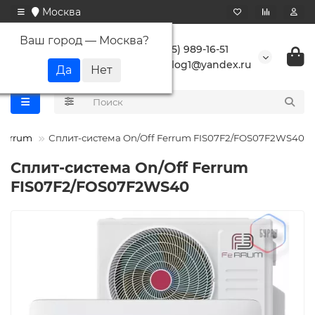
Москва
Ваш город —
Москва
?
+7 (495) 989-16-51
buranlog1@yandex.ru
Ferrum
Сплит-система On/Off Ferrum FIS07F2/FOS07F2WS40
Сплит-система On/Off Ferrum
FIS07F2/FOS07F2WS40