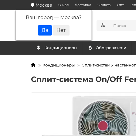
Москва
О нас
Доставка
Оплата
Опт
Те
Ваш город —
Москва
?
КАТАЛОГ
Кондиционеры
Обогреватели
Кондиционеры
Сплит-системы настенног
Сплит-система On/Off Fe