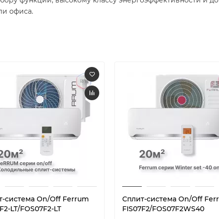
и офиса.​
т-система On/Off Ferrum
Сплит-система On/Off Fer
F2-LT/FOS07F2-LT
FIS07F2/FOS07F2WS40