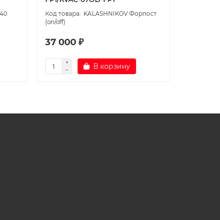
-40
KALASHNIKOV Форпост
(on/off)
inverter
37 000 ₽
53 400
В корзину