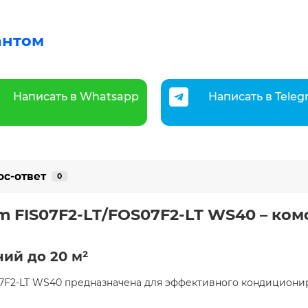
антом
Написать в Whatsapp
Написать в Tele
ос-ответ
0
um FIS07F2-LT/FOS07F2-LT WS40 – ко
ий до 20 м²
S07F2-LT WS40 предназначена для эффективного кондицион