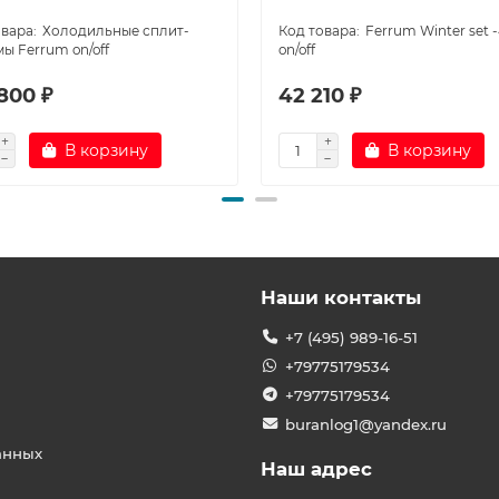
Холодильные сплит-
Ferrum Winter set 
ы Ferrum on/off
on/off
800 ₽
42 210 ₽
В корзину
В корзину
Наши контакты
+7 (495) 989-16-51
+79775179534
+79775179534
buranlog1@yandex.ru
анных
Наш адрес