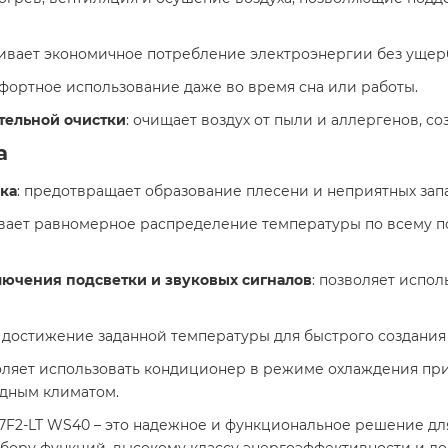
чивает экономичное потребление электроэнергии без ущерб
мфортное использование даже во время сна или работы.​
ельной очистки
: очищает воздух от пыли и аллергенов, с
а
ка
: предотвращает образование плесени и неприятных запа
ивает равномерное распределение температуры по всему п
ючения подсветки и звуковых сигналов
: позволяет испо
 достижение заданной температуры для быстрого создания
воляет использовать кондиционер в режиме охлаждения при
дным климатом. ​
07F2-LT WS40 – это надежное и функциональное решение д
абору функций, высокому классу энергоэффективности и д