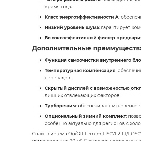
время года. ​
Класс энергоэффективности A
: обеспе
Низкий уровень шума
: гарантирует ко
Высокоэффективный фильтр предварит
Дополнительные преимуществ
Функция самоочистки внутреннего бло
Температурная компенсация
: обеспеч
перепадов.​
Скрытый дисплей с возможностью откл
лишних отвлекающих факторов.​
Турборежим
: обеспечивает мгновенное
Опциональный зимний комплект
: поз
особенно актуально для регионов с холо
Сплит-система On/Off Ferrum FIS07F2-LT/FOS
помещениях до 20 м². Благодаря широкому н