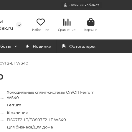
Личный кабинет
51
ex.ru
Избранное
Сравнение
Корзина
аботы
Новинки
Фотогалерея
S07F2-LT WS40
0
Холодильные сплит-системы On/Off Ferrum
WS40
Ferrum
В наличии
FIS07F2-LT/FOS07F2-LT WS40
Для бизнеса/Для дома