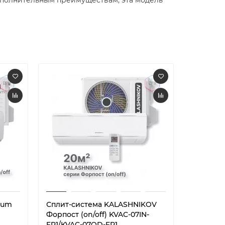
rum
Сплит-система KALASHNIKOV
Сплит-с
Форпост (on/off) KVAC-07IN-
Форпост 
FP1/KVAC-07OD-FP1
FP1/KVAC