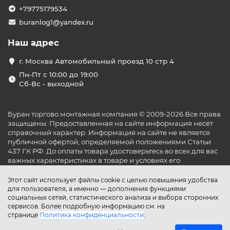
Настенные модели
— компактны и удобны в
+79775179534
установке, идеально подходят для ограниченного
buranlog1@yandex.ru
пространства балкона.
Потолочные обогреватели
— экономят место и
Наш адрес
равномерно распределяют тепло по всей
площади.
г. Москва Автомобильный проезд 10 стр 4
Современные технологии и
Пн-Пт с 10:00 до 19:00
функциональность
Сб-Вс - выходной
Наши обогреватели оснащены передовыми
технологиями:
Буран торгово монтажная компания © 2009-2026 Все права
Терморегуляторы для поддержания оптимальной
защищены. Предоставленная на сайте информация несёт
температуры.
справочный характер. Информация на сайте не является
Защита от перегрева и влаги, обеспечивающая
публичной офертой, определяемой положениями Статьи
безопасность эксплуатации.
437 ГК РФ. До оплаты товара удостоверьтесь во всех для вас
Энергоэффективность, позволяющая снизить
важных характеристиках в товаре и условиях его
эксплуатации.
затраты на электроэнергию.
Этот сайт использует файлы cookie с целью повышения удобства
Преимущества покупки в
для пользователя, а именно — дополнения функциями
«Буран Климат»
социальных сетей, статистического анализа и выбора сторонних
сервисов. Более подробную информацию см. на
Широкий ассортимент сертифицированной
странице
Политика конфиденциальности
.
продукции от ведущих производителей.