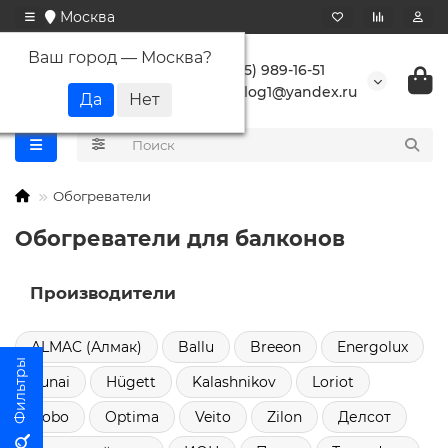
Москва
Ваш город —
Москва
?
+7 (495) 989-16-51
buranlog1@yandex.ru
Обогреватели
Обогреватели для балконов
Производители
ALMAC (Алмак)
Ballu
Breeon
Energolux
Funai
Hügett
Kalashnikov
Loriot
Nobo
Optima
Veito
Zilon
Делсот