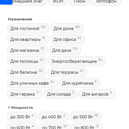
Домашний очаг
ИОН
Пион
Теплофон
Назначение
152
160
Для гостиной
Для дома
74
64
Для квартиры
Для офиса
77
175
Для магазина
Для дачи
24
64
Для теплицы
Энергосберегающие
122
42
Для балкона
Для террасы
34
9
Для уличных кафе
Для курятника
71
3
3
Для гаража
Для склада
Для ангаров
⚡ Мощность
4
2
36
до 300 Вт
до 400 Вт
до 500 Вт
4
19
12
до 600 Вт
до 700 Вт
до 800 Вт