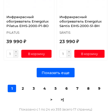
Инфракрасный
Инфракрасный
обогреватель Energolux
обогреватель Energolux
Pilatus EIHS-2000-P1-BO
Säntis EIHS-2000-S1-BH
PILATUS
SÄNTIS
39 990 ₽
23 990 ₽
В корзину
В корзину
Показать еще
1
2
3
4
5
6
7
8
9
>
>|
Показано с 1 по 24 из 393 (всего 17 страниц)