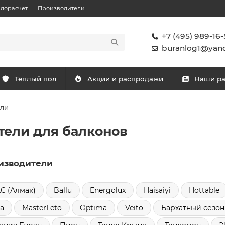
плорасчет
Производители
+7 (495) 989-16-
buranlog1@yand
Тёплый пол
Акции и распродажи
Наши р
ели
тели для балконов
изводители
C (Алмак)
Ballu
Energolux
Haisaiyi
Hottable
a
MasterLeto
Optima
Veito
Бархатный сезон