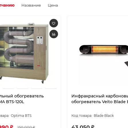
лчанию
Название
Цена
льный обогреватель
Инфракрасный карбонов
MA BTS-120L
обогреватель Veito Blade 
Optima BTS
Blade Black
990 ₽
43 050 ₽
150 000 ₽