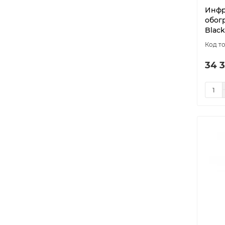
Инфр
обогр
Black
34 3