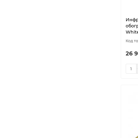
Инфр
обогр
Whit
26 9