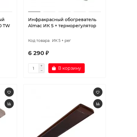
ый
Инфракрасный обогреватель
0 TW
Almac ИК 5 + терморегулятор
ИК 5 + рег
6 290 ₽
В корзину