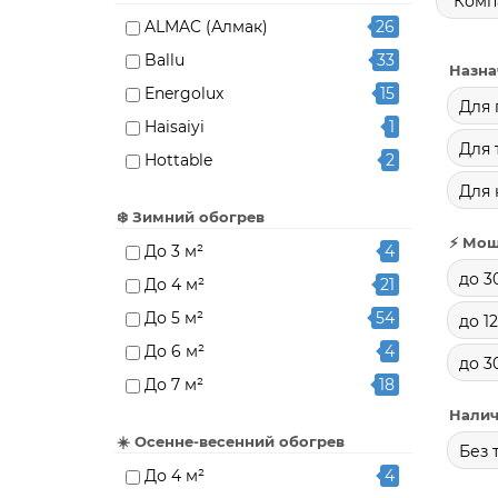
Комп
ALMAC (Алмак)
26
Ballu
33
Назна
Energolux
15
Для 
Haisaiyi
1
Для
Hottable
2
Для 
Hügett
20
❄️ Зимний обогрев
INFRA-TEC
4
⚡ Мощ
До 3 м²
4
Kalashnikov
15
до 3
До 4 м²
21
Luxeva
13
До 5 м²
54
до 1
MasterLeto
1
До 6 м²
4
Optima
3
до 3
До 7 м²
18
Veito
15
Налич
До 8 м²
12
Бархатный сезон
19
☀️ Осенне-весенний обогрев
До 10 м²
18
Без 
Домашний очаг
21
До 4 м²
4
До 12 м²
2
ИОН
9