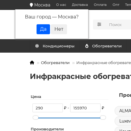
Москва
О нас
Доставка
Оплата
Опт
Те
Ваш город —
Москва
?
КАТАЛОГ
Кондиционеры
Обогреватели
Обогреватели
Инфракрасные обогреват
Инфракрасные обогрева
Про
Цена
₽ -
₽
ALMA
Luxev
Производители