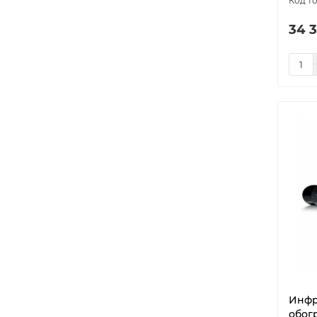
34 3
Инфр
обогр