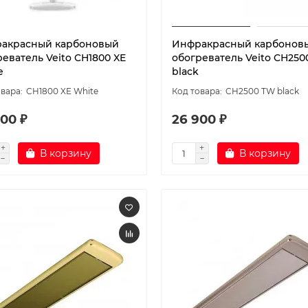
акрасный карбоновый
Инфракрасный карбонов
еватель Veito CH1800 XE
обогреватель Veito CH250
e
black
CH1800 XE White
CH2500 TW black
00 ₽
26 900 ₽
В корзину
В корзину