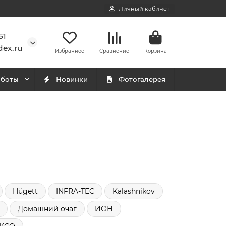
Личный кабинет
51
ex.ru
Избранное
Сравнение
Корзина
аботы
Новинки
Фотогалерея
Hügett
INFRA-TEC
Kalashnikov
Домашний очаг
ИОН