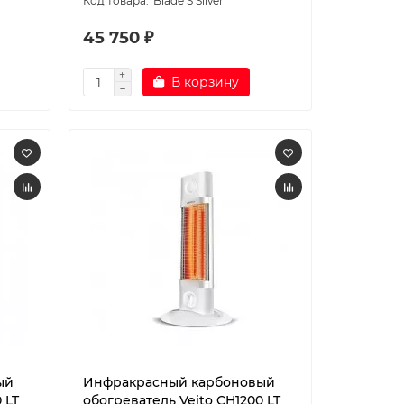
Blade S Silver
45 750 ₽
В корзину
ый
Инфракрасный карбоновый
 LT
обогреватель Veito CH1200 LT