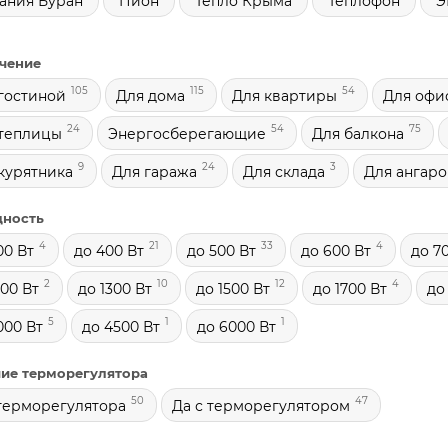
ания Буран
Пион
Тепло Крыма
Теплофон
Э
чение
105
115
54
гостиной
Для дома
Для квартиры
Для офи
24
54
75
 теплицы
Энергосберегающие
Для балкона
9
24
3
курятника
Для гаража
Для склада
Для ангаро
ность
4
21
33
4
00 Вт
до 400 Вт
до 500 Вт
до 600 Вт
до 7
2
10
12
4
200 Вт
до 1300 Вт
до 1500 Вт
до 1700 Вт
до
5
1
1
000 Вт
до 4500 Вт
до 6000 Вт
ие терморегулятора
50
47
терморегулятора
Да с терморегулятором