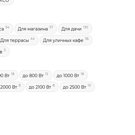
КСО
54
57
130
са
Для магазина
Для дачи
44
36
Для террасы
Для уличных кафе
3
в
18
12
18
00 Вт
до 800 Вт
до 1000 Вт
8
8
10
 2000 Вт
до 2100 Вт
до 2500 Вт