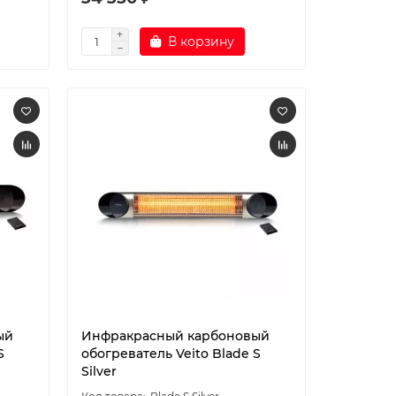
В корзину
ый
Инфракрасный карбоновый
S
обогреватель Veito Blade S
Silver