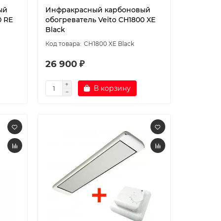
ый
Инфракрасный карбоновый
0 RE
обогреватель Veito CH1800 XE
Black
CH1800 XE Black
26 900 ₽
В корзину