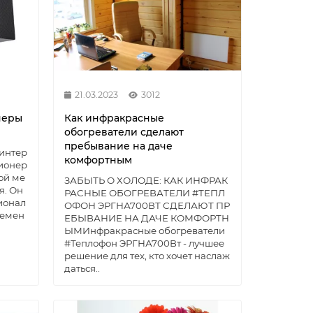
21.03.2023
3012
неры
Как инфракрасные
обогреватели сделают
пребывание на даче
 интер
комфортным
ионер
ой ме
ЗАБЫТЬ О ХОЛОДЕ: КАК ИНФРАК
я. Он
РАСНЫЕ ОБОГРЕВАТЕЛИ #ТЕПЛ
ионал
ОФОН ЭРГНА700ВТ СДЕЛАЮТ ПР
лемен
ЕБЫВАНИЕ НА ДАЧЕ КОМФОРТН
ЫМИнфракрасные обогреватели
#Теплофон ЭРГНА700Вт - лучшее
решение для тех, кто хочет наслаж
даться..