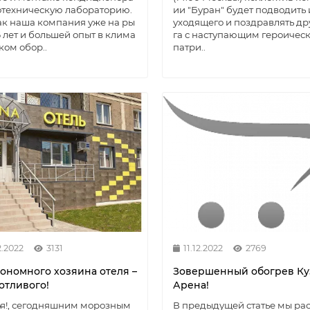
отехническую лабораторию.
ии "Буран" будет подводить 
ак наша компания уже на ры
уходящего и поздравлять др
6 лет и большей опыт в клима
га с наступающим героичес
ком обор..
патри..
2.2022
3131
11.12.2022
2769
кономного хозяина отеля –
Зовершенный обогрев Ку
отливого!
Арена!
я!, сегодняшним морозным
В предыдущей статье мы ра