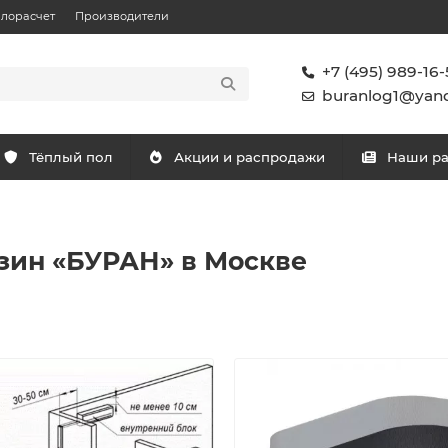
плорасчет
Производители
+7 (495) 989-16-
buranlog1@yand
Тёплый пол
Акции и распродажи
Наши р
азин «БУРАН» в Москве