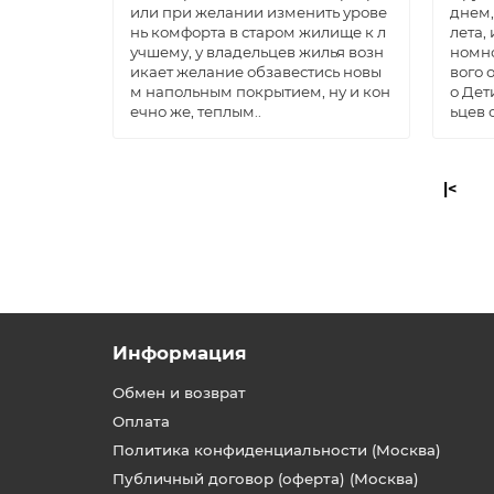
или при желании изменить урове
днем,
нь комфорта в старом жилище к л
лета, 
учшему, у владельцев жилья возн
номно
икает желание обзавестись новы
вого 
м напольным покрытием, ну и кон
о Дет
ечно же, теплым..
ьцев о
|<
Информация
Обмен и возврат
Оплата
Политика конфиденциальности (Москва)
Публичный договор (оферта) (Москва)