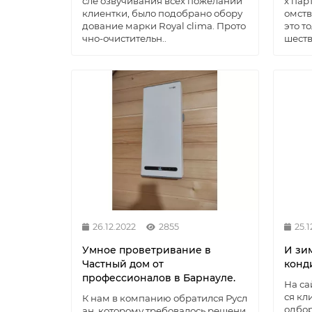
сле озвучивания всех пожеланий
х пар
клиентки, было подобрано обору
омств
дование марки Royal clima. Прото
это т
чно-очистительн..
шеств
26.12.2022
2855
25.1
Умное проветривание в
И зи
Частный дом от
конд
профессионалов в Барнауле.
На са
ся кл
К нам в компанию обратился Русл
одбо
ан, которому требовалось решени