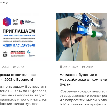
ся ус..
01.2023
2945
29.01.2023
2885
рская строительная
Алмазное бурение в
ля 2023 с Бураном!
Новосибирске от компан
Буран.
я, приглашаем Вас посетить
тенд B210 с 14 по 17 февраля,
Современно строительство 
ограмме каждодневный докл
ет современных и точных р
новинках в мире климата, теп
й в вопросе технических отв
бщение, живая музыка! ..
й. Мы применяем професси