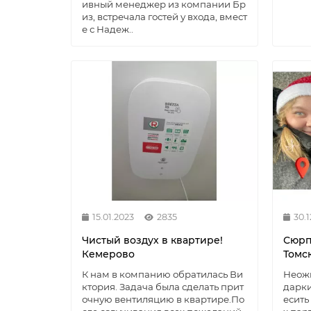
ивный менеджер из компании Бр
из, встречала гостей у входа, вмест
е с Надеж..
15.01.2023
2835
30.1
Чистый воздух в квартире!
Сюрп
Кемерово
Томск
К нам в компанию обратилась Ви
Неожи
ктория. Задача была сделать прит
дарки
очную вентиляцию в квартире.По
есить