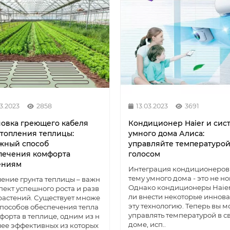
03.2023
2858
13.03.2023
3691
новка греющего кабеля
Кондиционер Haier и сис
отопления теплицы:
умного дома Алиса:
жный способ
управляйте температуро
печения комфорта
голосом
ениям
Интеграция кондиционеров 
тему умного дома - это не но
ение грунта теплицы – важн
Однако кондиционеры Haier
пект успешного роста и разв
ли внести некоторые иннова
растений. Существует множе
эту технологию. Теперь вы 
способов обеспечения тепла
управлять температурой в с
форта в теплице, одним из н
доме, исп..
ее эффективных из которых