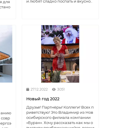
и любят сладко поспать и вкусно..
я для
стано
27.12.2022
3051
Новый год 2022
Друзья! Партнёры! Коллеги! Всех п
риветствую! Это Владимир из Нов
манию
осибирского филиала компании
 совр
«Буран». Хочу рассказать как мы о
нергоэ
тметили приближающийся, всеми