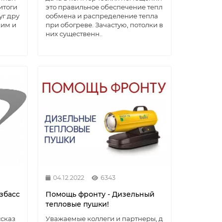
итоги
это правильное обеспечение тепл
уг дру
ообмена и распределение тепла
ким и
при обогреве. Зачастую, потолки в
них существенн..
04.12.2022
6343
збасс
Помощь фронту - Дизельный
тепловые пушки!
ссказ
Уважаемые коллеги и партнеры, д