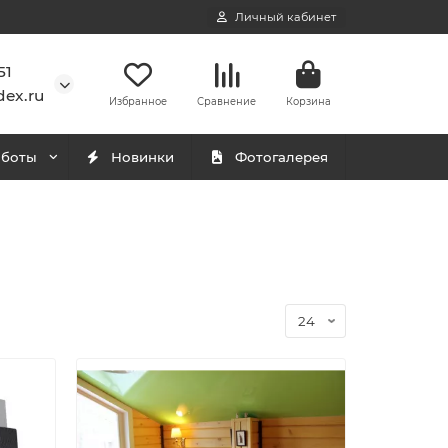
Личный кабинет
51
ex.ru
Избранное
Сравнение
Корзина
аботы
Новинки
Фотогалерея