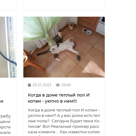
25.01.2023
2948
Когда в доме теплый пол И
ии
котам - уютно в нем!!!
Когда в доме теплый пол И котам -
уютно в нем!!! А у вас доме есть теп
требу
лые полы? Сегодня Будет тема Ко
ешени
тиков! Вот Реальный пример расс
ерсти
каза клиента ... Как известно котик
ональ