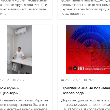
тнеров и коллег (Новые знак
ффективный теплый дом, где
а, новые друзья для меня). И
тёплые полы. Уже 16 лет Ко
олько малая часть всего путе
Буран по всей России продае
ия..
кладывает те..
2.2022
2897
23.12.2022
7469
мой нужны
Приглашение на познава
иционеры!
Нового года
йт нашей компании обратил
Дорогие друзья, коллеги и с
иент Макар. Задача была в п
ики! 23.12.2022г. в 18:00 по 
ре и монтаже кондиционера
(14:00 Москвы) коллектив к