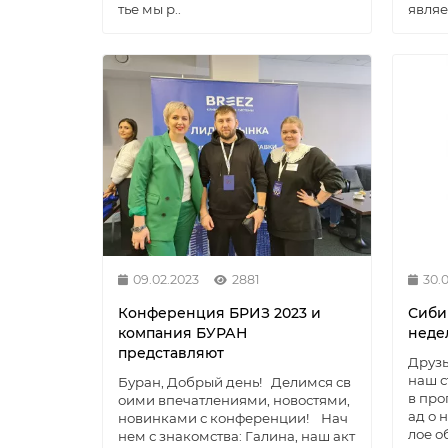
тье мы р..
являет
09.02.2023
2881
30.
Конференция БРИЗ 2023 и
Сиби
компания БУРАН
неде
представляют
Друзь
наш с
Буран, Добрый день! Делимся св
в пр
оими впечатлениями, новостями,
ад о 
новинками с конференции! Нач
лое о
нем с знакомства: Галина, наш акт