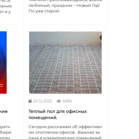
 есть
любимый, праздник – Новый Год!
мпания
По уже старой..
т и у
22.12.2022
3086
ние
Теплый пол для офисных
помещений.
оратн
Сегодня расскажем об эффективн
Сибири
ом отоплении офисов. Важная за
омпан
дача в коммерческих помещений