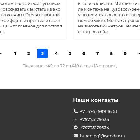
 хотим поделиться кусочком
ывали о клиенте Михаиле и 
и рассказать как стать из эко
ле монтажа на Кузбасс Арен
го хозяина Отеля в заботли
у поделится новостью о зав
о комфорте и престиже своег
ном объекте. Монтаж прово
ища. Что главное для постоял
на высоте 8-9 метров. Темпе
т..
а нагрева обо..
<
1
2
3
4
5
6
7
8
9
>
Показано с 49 по 72 из 410 (всего 18 страниц)
Наши контакты
+7 (495) 989-16-51
+79775179534
+79775179534
buranlog1@yandex.ru