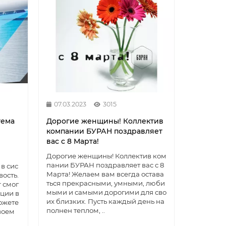
07.03.2023
3015
тема
Дорогие женщины! Коллектив
компании БУРАН поздравляет
й
вас с 8 Марта!
Дорогие женщины! Коллектив ком
пании БУРАН поздравляет вас с 8
в сис
Марта! Желаем вам всегда остава
вость.
ться прекрасными, умными, люби
 смог
мыми и самыми дорогими для сво
ции в
их близких. Пусть каждый день на
можете
полнен теплом, ..
воем