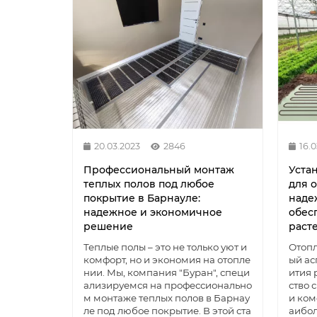
20.03.2023
2846
16.
Профессиональный монтаж
Уста
теплых полов под любое
для 
покрытие в Барнауле:
наде
надежное и экономичное
обес
решение
раст
Теплые полы – это не только уют и
Отопл
комфорт, но и экономия на отопле
ый ас
нии. Мы, компания "Буран", специ
ития 
ализируемся на профессионально
ство 
м монтаже теплых полов в Барнау
и ком
ле под любое покрытие. В этой ста
аибол