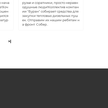
о нача
рузья и соратники, просто неравн
е!Хоч
одушные люди!Коллектив компан
ершен
ии "Буран" собирает средства для
дился
закупки тепловых дизельных пуш
ратур
ек. Отправим их нашим ребятам н
а фронт. Собер..
>|