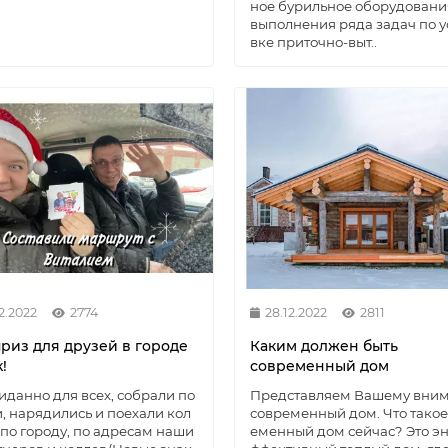
ное бурильное оборудовани
выполнения ряда задач по у
вке приточно-выт..
2.2022
2774
28.12.2022
2811
риз для друзей в городе
Каким должен быть
!
современный дом
данно для всех, собрали по
Представляем Вашему вни
, нарядились и поехали кол
современный дом. Что такое
 по городу, по адресам наши
еменный дом сейчас? Это э