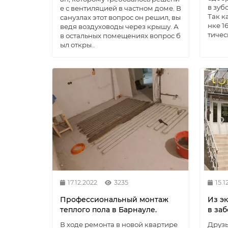
в зуб
е с вентиляцией в частном доме. В
Так к
санузлах этот вопрос он решил, вы
нке 1
ведя воздуховоды через крышу. А
тичес
в остальных помещениях вопрос б
ыл откры..
17.12.2022
3235
15.1
Профессиональный монтаж
Из э
теплого пола в Барнауле.
в заб
В ходе ремонта в новой квартире
Друзь