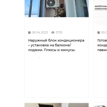
06.04.2023
5733
30.
Наружный блок кондиционера
Гото
– установка на балконе/
конд
лоджии. Плюсы и минусы.
павил
..
..