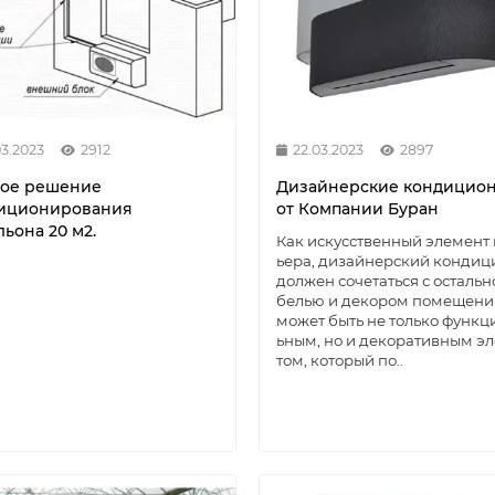
03.2023
2912
22.03.2023
2897
вое решение
Дизайнерские кондицио
иционирования
от Компании Буран
ьона 20 м2.
Как искусственный элемент
ьера, дизайнерский кондиц
должен сочетаться с остальн
белью и декором помещени
может быть не только функц
ьным, но и декоративным э
том, который по..