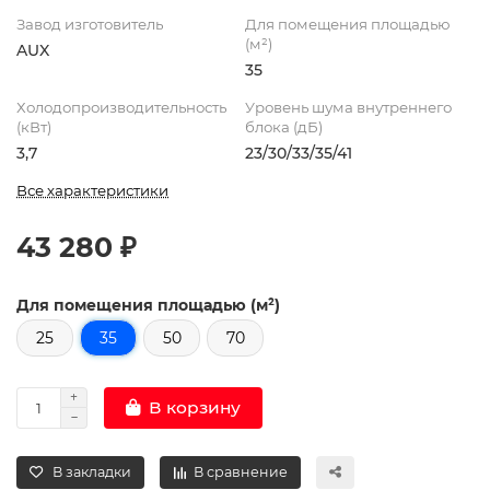
Завод изготовитель
Для помещения площадью
(м²)
AUX
35
Холодопроизводительность
Уровень шума внутреннего
(кВт)
блока (дБ)
3,7
23/30/33/35/41
Все характеристики
43 280 ₽
Для помещения площадью (м²)
25
35
50
70
В корзину
В закладки
В сравнение