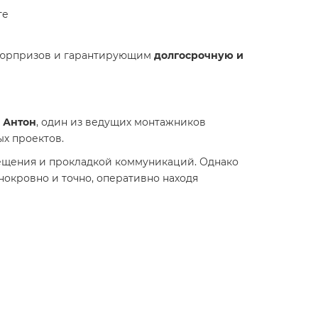
те
сюрпризов и гарантирующим
долгосрочную и
я
Антон
, один из ведущих монтажников
ых проектов.
мещения и прокладкой коммуникаций. Однако
днокровно и точно, оперативно находя