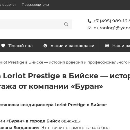
плорасчет
Производители
+7 (495) 989-16-
buranlog1@yand
Тёплый пол
Акции и распродажи
Наши р
riot Prestige в Бийске — история доверия и профессионального
Loriot Prestige в Бийске — исто
ажа от компании «Буран»
тановка кондиционера Loriot Prestige в Бийске
нии
«Буран» в городе Бийск
однажды
лаевна Богданович
. Этот визит с самого начала был