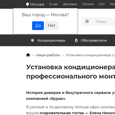
Москва
О нас
Доставка
Оплата
Опт
Те
Ваш город —
Москва
?
КАТАЛОГ
Кондиционеры
Обогреватели
Наши работы
Установка кондиционера Lo
Установка кондиционера 
профессионального монт
История доверия и безупречного сервиса: ус
компанией «Буран»
В уютный и по-деловому тёплый офис компа
вошла
очаровательная гостья — Елена Нико