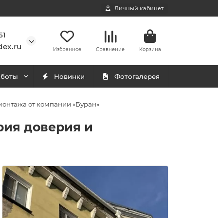
Личный кабинет
51
ex.ru
Избранное
Сравнение
Корзина
аботы
Новинки
Фотогалерея
 монтажа от компании «Буран»
рия доверия и