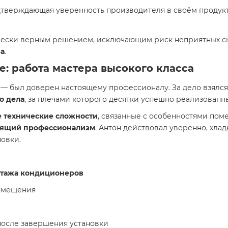
одтверждающая уверенность производителя в своём продук
ически верным решением, исключающим риск неприятных 
а
.
: работа мастера высокого класса
— был доверен настоящему профессионалу. За дело взялс
о дела
, за плечами которого десятки успешно реализованн
 технические сложности
, связанные с особенностями по
оящий профессионализм
. Антон действовал уверенно, хла
овки.
нтажа кондиционеров
помещения
после завершения установки