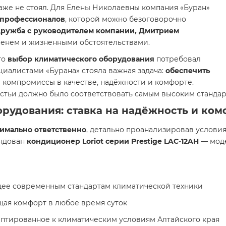
аже не стоял. Для Елены Николаевны компания «Буран»
 профессионалов
, которой можно безоговорочно
дружба с руководителем компании, Дмитрием
менем и жизненными обстоятельствами.
то
выбор климатического оборудования
потребовал
циалистами «Бурана» стояла важная задача:
обеспечить
 компромиссы в качестве, надёжности и комфорте.
стьи должно было соответствовать самым высоким стандар
рудования: ставка на надёжность и ком
имально ответственно
, детально проанализировав услови
ендован
кондиционер Loriot серии Prestige LAC-12AH
— моде
щее современным стандартам климатической техники
щая комфорт в любое время суток
даптированное к климатическим условиям Алтайского края