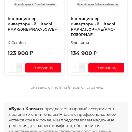
Кондиционер
Кондиционер
инверторный Hitachi
инверторный Hitachi
RAK-50REF/RAC-50WEF
RAK-DJ50PHAE/RAC-
DJ50PHAE
X-Comfort
Shiratama
123 900 ₽
134 900 ₽
В корзину
В корзину
Показано с 1 по 8 из 8 (всего 1 страниц)
«Буран Климат»
предлагает широкий ассортимент
настенных сплит-систем Hitachi с профессиональной
установкой в Москве. Мы предоставляем надежные
решения для вашего комфорта, обеспечивая
качественный монтаж и сервисное обслуживание.