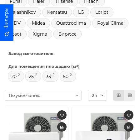
Funai
Haier
Hisense
Hitachi
Kalashnikov
Kentatsu
LG
Loriot
MDV
Midea
Quattroclima
Royal Clima
Tosot
Xigma
Бирюса
Завод изготовитель
Для помещения площадью (м²)
2
2
2
2
20
25
35
50