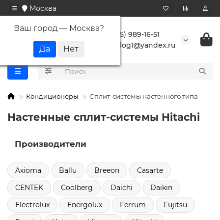
Москва
Ваш город —
Москва
?
+7 (495) 989-16-51
buranlog1@yandex.ru
Кондиционеры
Сплит-системы настенного типа
Настенные сплит-системы Hitachi
Производители
Axioma
Ballu
Breeon
Casarte
CENTEK
Coolberg
Daichi
Daikin
Electrolux
Energolux
Ferrum
Fujitsu