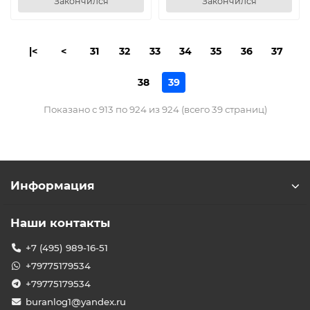
Закончился
Закончился
|<
<
31
32
33
34
35
36
37
38
39
Показано с 913 по 924 из 924 (всего 39 страниц)
Информация
Наши контакты
+7 (495) 989-16-51
+79775179534
+79775179534
buranlog1@yandex.ru