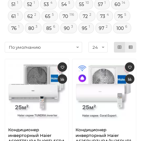
1
1
4
5
10
1
14
51
52
53
54
55
57
60
1
2
5
116
2
4
5
61
62
65
70
72
73
75
1
3
6
3
1
2
6
76
80
85
90
95
97
100
Кондиционер
Кондиционер
инверторный Haier
инверторный Haier