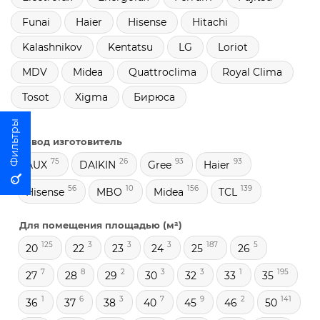
Funai
Haier
Hisense
Hitachi
Kalashnikov
Kentatsu
LG
Loriot
MDV
Midea
Quattroclima
Royal Clima
Tosot
Xigma
Бирюса
Завод изготовитель
75
26
93
93
AUX
DAIKIN
Gree
Haier
56
10
156
139
Hisense
MBO
Midea
TCL
Для помещения площадью (м²)
125
3
3
3
187
5
20
22
23
24
25
26
7
8
2
3
3
1
195
27
28
29
30
32
33
35
1
6
3
7
9
2
141
36
37
38
40
45
46
50