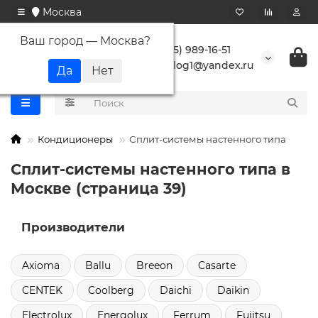
Москва
Ваш город —
Москва
?
+7 (495) 989-16-51
buranlog1@yandex.ru
Кондиционеры
Сплит-системы настенного типа
Сплит-системы настенного типа в
Москве (страница 39)
Производители
Axioma
Ballu
Breeon
Casarte
CENTEK
Coolberg
Daichi
Daikin
Electrolux
Energolux
Ferrum
Fujitsu