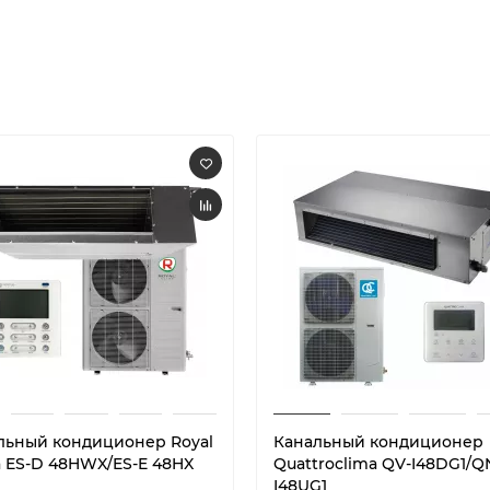
льный кондиционер Royal
Канальный кондиционер
a ES-D 48HWX/ES-E 48HX
Quattroclima QV-I48DG1/Q
I48UG1