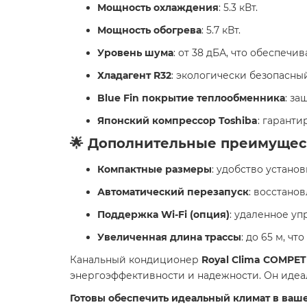
Мощность охлаждения
: 5.3 кВт.
Мощность обогрева
: 5.7 кВт.
Уровень шума
: от 38 дБА, что обеспечи
Хладагент R32
: экологически безопасны
Blue Fin покрытие теплообменника
: з
Японский компрессор Toshiba
: гаранти
🌟 Дополнительные преимущес
Компактные размеры
: удобство устано
Автоматический перезапуск
: восстано
Поддержка Wi-Fi (опция)
: удаленное у
Увеличенная длина трассы
: до 65 м, ч
Канальный кондиционер
Royal Clima COMPET
энергоэффективности и надежности. Он идеа
Готовы обеспечить идеальный климат в ваш