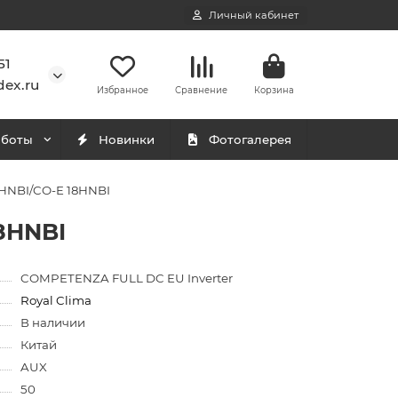
Личный кабинет
51
ex.ru
Избранное
Сравнение
Корзина
аботы
Новинки
Фотогалерея
8HNBI/CO-E 18HNBI
8HNBI
COMPETENZA FULL DC EU Inverter
Royal Clima
В наличии
Китай
AUX
50