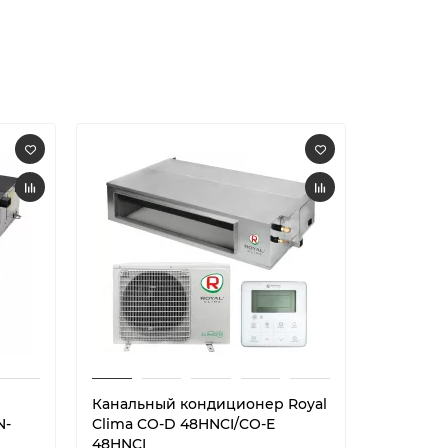
Канальный кондиционер Royal
Канальн
N-
Clima CO-D 48HNCI/CO-E
Clima E
48HNCI