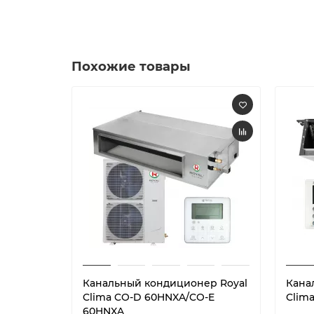
Похожие товары
Канальный кондиционер Royal
Кана
Clima CO-D 60HNXA/CO-E
Clim
60HNXA