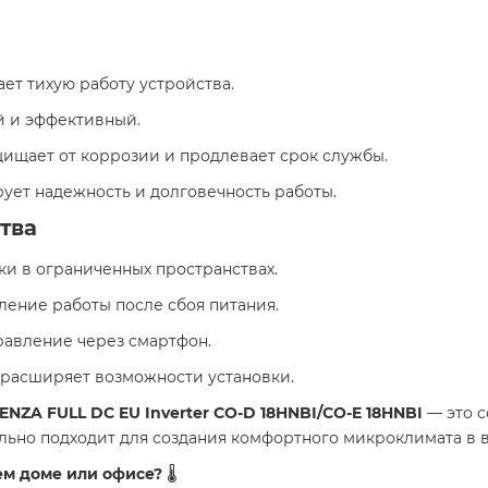
вает тихую работу устройства.
й и эффективный.
ащищает от коррозии и продлевает срок службы.
рует надежность и долговечность работы.
тва
вки в ограниченных пространствах.
вление работы после сбоя питания.
правление через смартфон.
то расширяет возможности установки.
ENZA FULL DC EU Inverter CO-D 18HNBI/CO-E 18HNBI
— это с
льно подходит для создания комфортного микроклимата в
ем доме или офисе?
🌡️