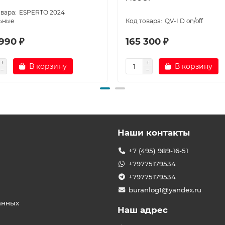
ESPERTO 2024
ьные
QV-I D on/off
990 ₽
165 300 ₽
В корзину
В корзину
Наши контакты
+7 (495) 989-16-51
+79775179534
+79775179534
buranlog1@yandex.ru
анных
Наш адрес