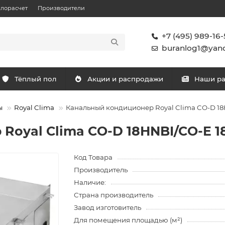
плорасчет
Производители
+7 (495) 989-16-
buranlog1@yand
Тёплый пол
Акции и распродажи
Наши р
ы
Royal Clima
Канальный кондиционер Royal Clima CO-D 1
Royal Clima CO-D 18HNBI/CO-E 1
Код Товара
Производитель
Наличие:
Страна производитель
Завод изготовитель
Для помещения площадью (м²)