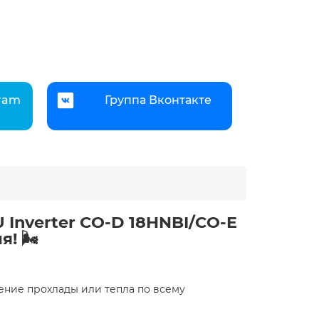
gram
Группа Вконтакте
Inverter CO-D 18HNBI/CO-E
 🌬️
ение прохлады или тепла по всему