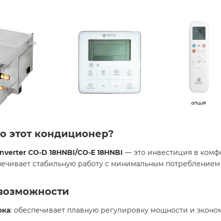
но этот кондиционер?
nverter CO-D 18HNBI/CO-E 18HNBI
— это инвестиция в комф
ечивает стабильную работу с минимальным потреблением 
возможности
ока
: обеспечивает плавную регулировку мощности и эконо