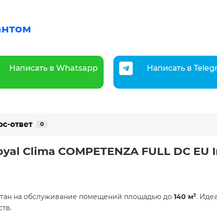
антом
Написать в Whatsapp
Написать в Tele
ос-ответ
0
al Clima COMPETENZA FULL DC EU In
итан на обслуживание помещений площадью до
140 м²
. Иде
тв.