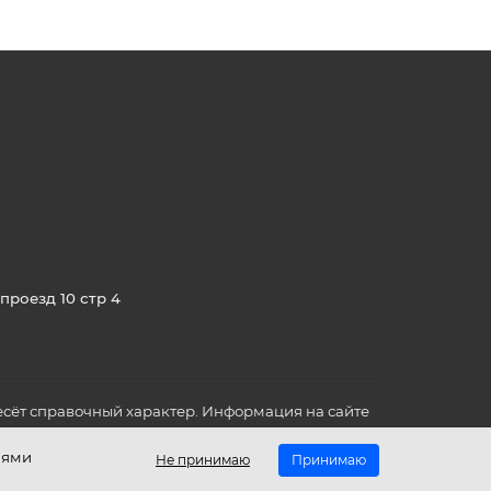
проезд 10 стр 4
сёт справочный характер. Информация на сайте
о всех для вас важных характеристиках в товаре
иями
Не принимаю
Принимаю