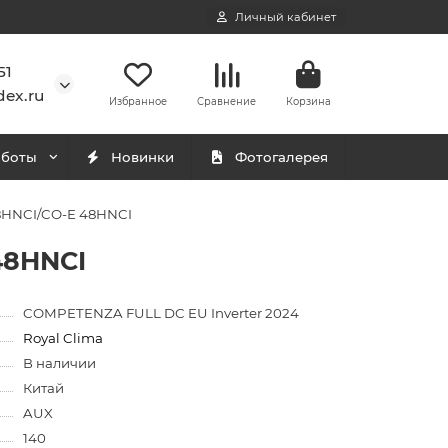
Личный кабинет
51
ex.ru
Избранное
Сравнение
Корзина
аботы
Новинки
Фотогалерея
8HNCI/CO-E 48HNCI
48HNCI
COMPETENZA FULL DC EU Inverter 2024
Royal Clima
В наличии
Китай
AUX
140