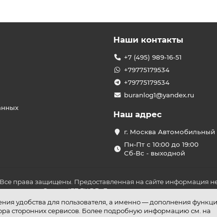
Наши контакты
+7 (495) 989-16-51
+79775179534
+79775179534
buranlog1@yandex.ru
анных
Наш адрес
г. Москва Автомобильный 
Пн-Пт с 10:00 до 19:00
Сб-Вс - выходной
 Все права защищены. Предоставленная на сайте информация не
ложениями Статьи 437 ГК РФ. До оплаты товара удостоверьтесь в
шения удобства для пользователя, а именно — дополнения функц
бора сторонних сервисов. Более подробную информацию см. на