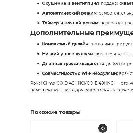
Осушение и вентиляция
: поддерживает
Автоматический режим
: самостоятель
Таймер и ночной режим
: позволяют на
Дополнительные преимущес
Компактный дизайн
: легко интегрируе
Низкий уровень шума
: обеспечивает к
Длинная трасса хладагента
: до 65 метр
Совместимость с Wi-Fi-модулями
: возм
Royal Clima CO-D 48HNCI/CO-E 48HNCI — это
помещениях. Благодаря современным техноло
Похожие товары