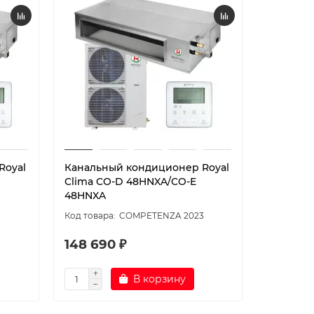
Royal
Канальный кондиционер Royal
Канальн
Clima CO-D 48HNXA/CO-E
T18H-ILD
48HNXA
3
COMPETENZA 2023
148 690 ₽
147 20
В корзину