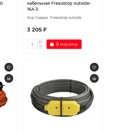
40
кабельная Freezstop outside-
16A-3
Freezstop outside
3 205 ₽
В корзину