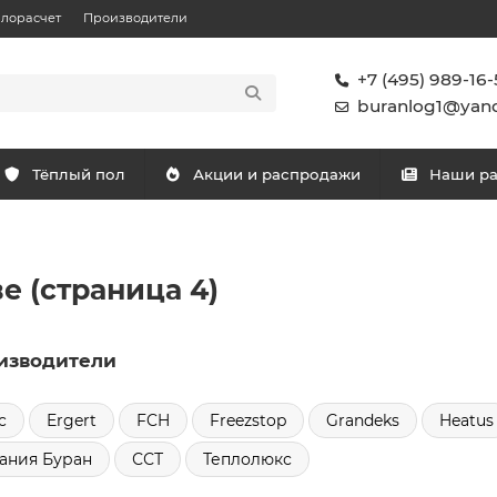
плорасчет
Производители
+7 (495) 989-16-
buranlog1@yand
Тёплый пол
Акции и распродажи
Наши р
е (страница 4)
изводители
c
Ergert
FCH
Freezstop
Grandeks
Heatus
ания Буран
ССТ
Теплолюкс