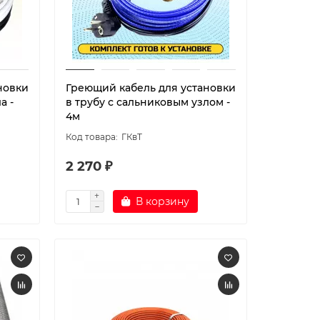
новки
Греющий кабель для установки
а -
в трубу с сальниковым узлом -
4м
ГКвТ
2 270 ₽
В корзину