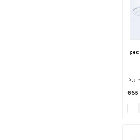
model-5858
1
model-5859
1
model-5861
1
model-5862
1
model-5863
1
Грею
model-5864
1
model-5865
1
model-5866
1
model-5867
1
model-5868
1
665
model-5869
1
model-5870
1
model-5871
1
model-5872
1
model-5873
1