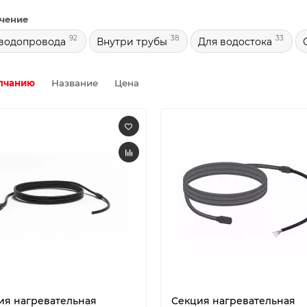
чение
92
38
33
водопровода
Внутри трубы
Для водостока
лчанию
Название
Цена
ия нагревательная
Секция нагревательная