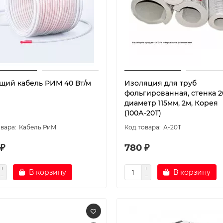
щий кабель РИМ 40 Вт/м
Изоляция для труб
фольгированная, стенка 2
диаметр 115мм, 2м, Корея
(100А-20Т)
Кабель РиМ
А-20Т
 ₽
780 ₽
В корзину
В корзину