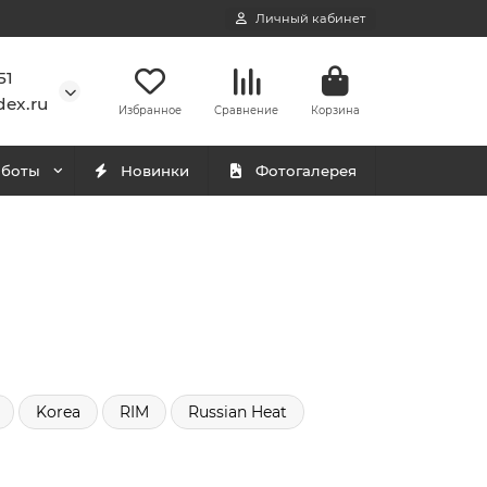
Личный кабинет
51
ex.ru
Избранное
Сравнение
Корзина
аботы
Новинки
Фотогалерея
Korea
RIM
Russian Heat