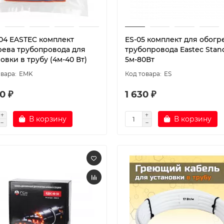
04 EASTEC комплект
ES-05 комплект для обогр
рева трубопровода для
трубопровода Eastec Stan
овки в трубу (4м-40 Вт)
5м-80Вт
EMK
ES
0 ₽
1 630 ₽
В корзину
В корзину