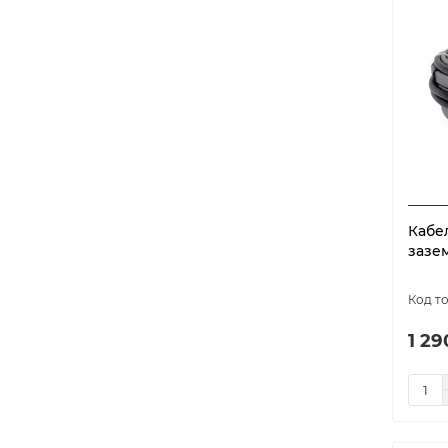
model-5874
1
model-5875
1
model-5876
1
model-5877
1
model-5878
1
model-5879
1
model-5880
1
Кабел
model-5881
1
зазем
model-5882
1
model-5883
1
model-5884
1
1 29
model-5885
1
model-5886
1
model-5887
1
model-5888
1