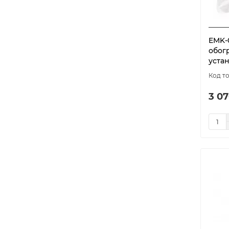
model-3942
1
model-3943
1
model-5617
1
EMK-
обог
model-5665
1
устан
model-5832
1
model-5833
1
3 07
model-5834
1
model-5835
1
model-5836
1
model-5837
1
model-5838
1
model-5839
1
model-5840
1
model-5841
1
model-5842
1