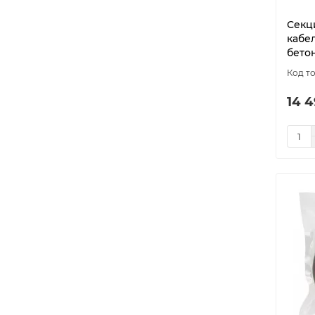
model-3882
1
Секц
model-3887
1
кабе
model-3900
1
бетон
model-3901
1
model-3902
1
14 4
model-3903
1
model-3905
1
model-3907
1
model-3919
1
model-3920
1
model-3921
1
model-3923
1
model-3924
1
model-3940
1
model-3941
1