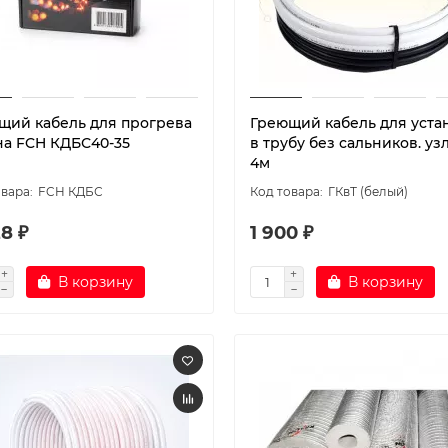
щий кабель для прогрева
Греющий кабель для уста
на FCH КДБС40-35
в трубу без сальников. узл
4м
FCH КДБС
ГКвТ (белый)
8 ₽
1 900 ₽
В корзину
В корзину