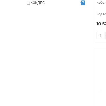
кабел
40КДБС
7
EK
13
EMK
13
10 5
ES
9
ETRG-30
18
FCH КДБС
8
Freezstop Inside
11
Freezstop outside
12
GR
2
HTM
1
MICRO
1
model-3872
1
model-3873
1
model-3874
1
model-3880
1