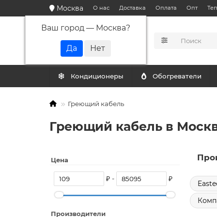
Москва
О нас
Доставка
Оплата
Опт
Те
Ваш город —
Москва
?
КАТАЛОГ
Кондиционеры
Обогреватели
Греющий кабель
Греющий кабель в Москв
Про
Цена
₽ -
₽
Easte
Комп
Производители