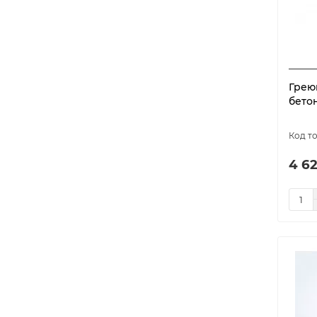
model-5843
1
model-5844
1
model-5845
1
model-5846
1
Грею
model-5847
1
бето
model-5848
1
model-5849
1
model-5850
1
4 62
model-5851
1
model-5852
1
model-5853
1
model-5854
1
model-5855
1
model-5856
1
model-5857
1