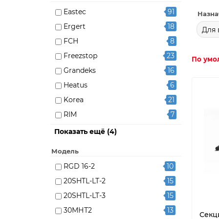
Eastec
91
Назна
Ergert
18
Для 
FCH
8
Freezstop
23
По умо
Grandeks
16
Heatus
6
Korea
21
RIM
7
Russian Heat
1
Показать ещё (4)
Компания Буран
73
Модель
ССТ
20
RGD 16-2
10
Теплолюкс
50
20SHTL-LT-2
15
20SHTL-LT-3
15
30МНТ2
13
Секц