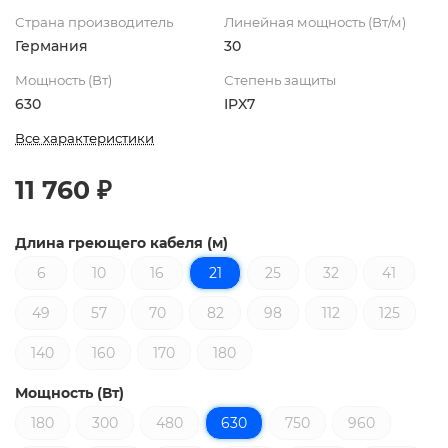
Страна производитель
Линейная мощность (Вт/м)
Германия
30
Мощность (Вт)
Степень защиты
630
IPX7
Все характеристики
11 760 ₽
Длина греющего кабеля (м)
6
10
16
21
25
32
41
49
57
70
82
98
112
125
140
160
170
180
Мощность (Вт)
180
300
480
630
750
960