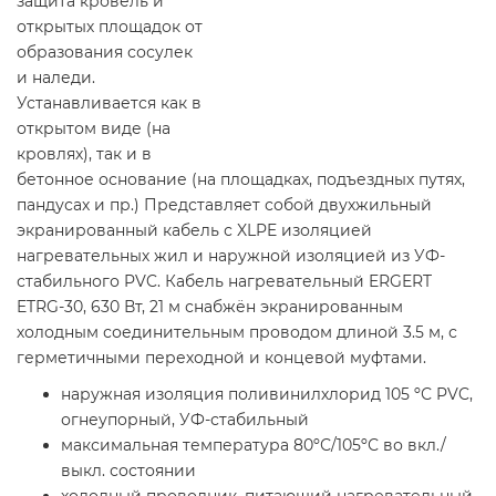
защита кровель и
открытых площадок от
образования сосулек
и наледи.
Устанавливается как в
открытом виде (на
кровлях), так и в
бетонное основание (на площадках, подъездных путях,
пандусах и пр.) Представляет собой двухжильный
экранированный кабель с XLPE изоляцией
нагревательных жил и наружной изоляцией из УФ-
стабильного PVC. Кабель нагревательный ERGERT
ETRG-30, 630 Вт, 21 м снабжён экранированным
холодным соединительным проводом длиной 3.5 м, с
герметичными переходной и концевой муфтами.
наружная изоляция поливинилхлорид 105 ºС PVC,
огнеупорный, УФ-стабильный
максимальная температура 80ºС/105ºС во вкл./
выкл. состоянии