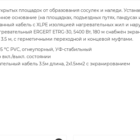
крытых площадок от образования сосулек и наледи. Устана
онное основание (на площадках, подъездных путях, пандусах и
анный кабель с XLPE изоляцией нагревательных жил и на
гревательный ERGERT ETRG-30, 5400 Вт, 180 м снабжён экр
.5 м, с герметичными переходной и концевой муфтами.
5 ºС PVC, огнеупорный, УФ-стабильный
 вкл./выкл. состоянии
ельный кабель 3.5м длина, 2x1.5мм2 с экранированием