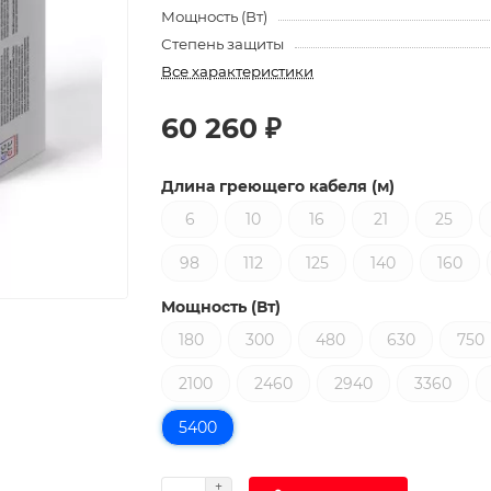
Мощность (Вт)
Степень защиты
Все характеристики
60 260 ₽
Длина греющего кабеля (м)
6
10
16
21
25
98
112
125
140
160
Мощность (Вт)
180
300
480
630
750
2100
2460
2940
3360
5400