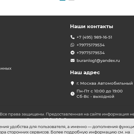
Наши контакты
+7 (495) 989-16-51
+79775179534
+79775179534
buranlog1@yandex.ru
анных
Наш адрес
г. Москва Автомобильный 
Пн-Пт с 10:00 до 19:00
Сб-Вс - выходной
 Все права защищены. Предоставленная на сайте информация не
ложениями Статьи 437 ГК РФ. До оплаты товара удостоверьтесь в
шения удобства для пользователя, а именно — дополнения функц
бора сторонних сервисов. Более подробную информацию см. на