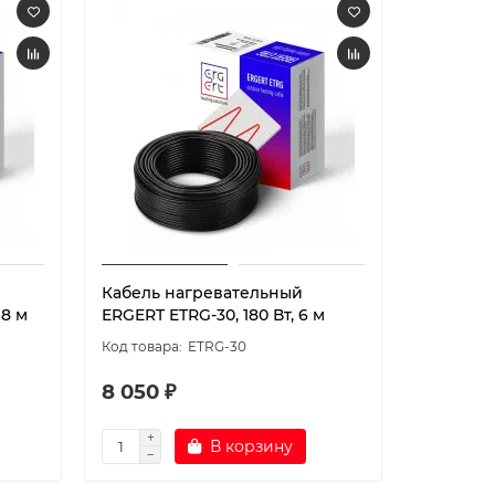
Кабель нагревательный
Кабель 
98 м
ERGERT ETRG-30, 180 Вт, 6 м
ERGERT E
ETRG-30
8 050 ₽
28 110 
В корзину