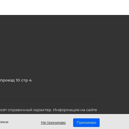
проезд 10 стр 4
сёт справочный характер. Информация на сайте
о всех для вас важных характеристиках в товаре
иями
Не принимаю
Принимаю