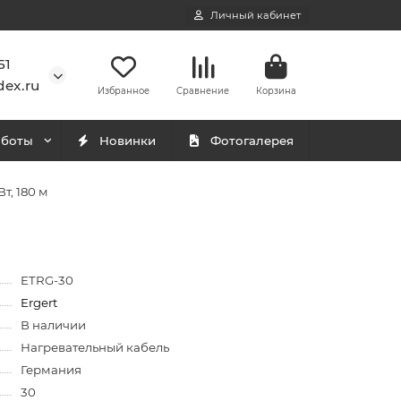
Личный кабинет
51
ex.ru
Избранное
Сравнение
Корзина
аботы
Новинки
Фотогалерея
т, 180 м
ETRG-30
Ergert
В наличии
Нагревательный кабель
Германия
30