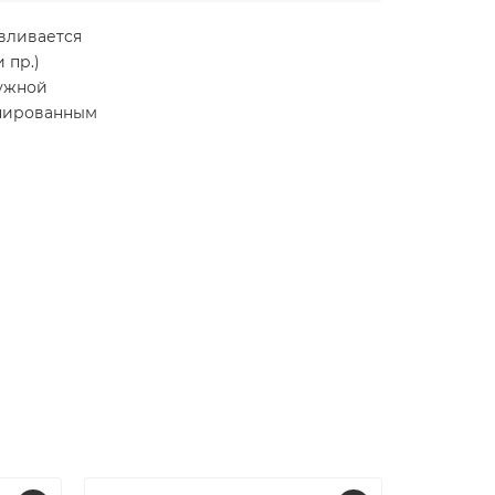
вливается
 пр.)
ружной
анированным