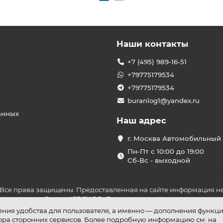
Наши контакты
+7 (495) 989-16-51
+79775179534
+79775179534
buranlog1@yandex.ru
анных
Наш адрес
г. Москва Автомобильный 
Пн-Пт с 10:00 до 19:00
Сб-Вс - выходной
 Все права защищены. Предоставленная на сайте информация не
ложениями Статьи 437 ГК РФ. До оплаты товара удостоверьтесь в
шения удобства для пользователя, а именно — дополнения функц
бора сторонних сервисов. Более подробную информацию см. на