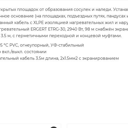
крытых площадок от образования сосулек и наледи. Устана
онное основание (на площадках, подъездных путях, пандусах и
анный кабель с XLPE изоляцией нагревательных жил и на
гревательный ERGERT ETRG-30, 2940 Вт, 98 м снабжён экр
.5 м, с герметичными переходной и концевой муфтами.
5 ºС PVC, огнеупорный, УФ-стабильный
 вкл./выкл. состоянии
ельный кабель 3.5м длина, 2x1.5мм2 с экранированием