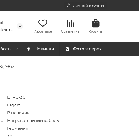
Личный кабинет
51
ex.ru
Избранное
Сравнение
Корзина
аботы
Новинки
Фотогалерея
т, 98 м
ETRG-30
Ergert
В наличии
Нагревательный кабель
Германия
30