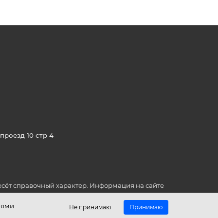
проезд 10 стр 4
сёт справочный характер. Информация на сайте
о всех для вас важных характеристиках в товаре
иями
Не принимаю
Принимаю