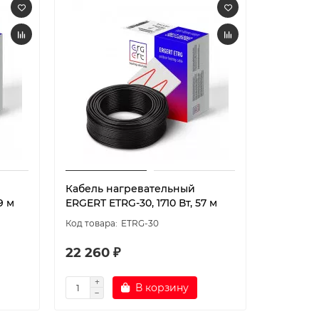
Кабель нагревательный
Кабель 
9 м
ERGERT ETRG-30, 1710 Вт, 57 м
ERGERT E
ETRG-30
22 260 ₽
16 770 
В корзину