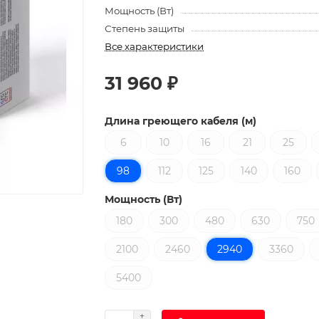
Мощность (Вт)
Степень защиты
Все характеристики
31 960 ₽
Длина греющего кабеля (м)
6
10
16
21
25
98
112
125
140
160
Мощность (Вт)
180
300
480
630
750
2100
2460
2940
3360
5400