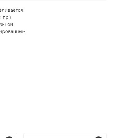
вливается
 пр.)
ружной
анированным