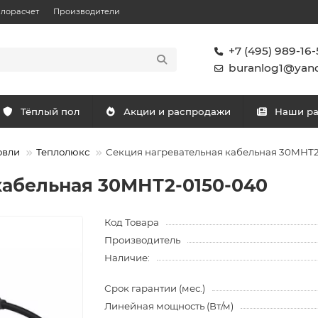
плорасчет
Производители
+7 (495) 989-16-
buranlog1@yand
Тёплый пол
Акции и распродажи
Наши р
овли
Теплолюкс
Секция нагревательная кабельная 30МНТ2
кабельная 30МНТ2-0150-040
Код Товара
Производитель
Наличие:
Срок гарантии (мес.)
Линейная мощность (Вт/м)