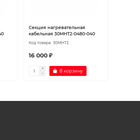
Секция нагревательная
Секция 
40
кабельная 30МНТ2-0480-040
кабельн
30МНТ2
16 000 ₽
20 355
В корзину