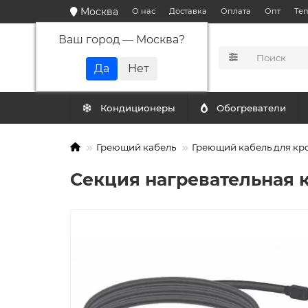
Москва
О нас
Доставка
Оплата
Опт
Те
Ваш город —
Москва
?
КАТАЛОГ
Кондиционеры
Обогреватели
Греющий кабель
Греющий кабель для кр
Секция нагревательная 