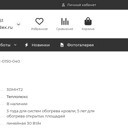
Личный кабинет
51
ex.ru
Избранное
Сравнение
Корзина
аботы
Новинки
Фотогалерея
-0150-040
30МНТ2
Теплолюкс
В наличии
3 года для систем обогрева кровли; 5 лет для
обогрева открытых площадей
линейная 30 Вт/м