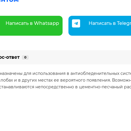
Написать в Whatsapp
Написать в Tele
ос-ответ
0
назначены для использования в антиобледенительных сис
елобах и в других местах ее вероятного появления. Возмо
станавливаются непосредственно в цементно-песчаный рас
а