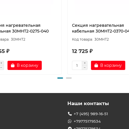
ия нагревательная
Секция нагревательная
льная 30МНТ2-0275-040
кабельная 30МНТ2-0370-0
30МНТ2
30МНТ2
55 ₽
12 725 ₽
В корзину
В корзину
Наши контакты
+7 (495) 989-16-51
+79775179534
+79775179534