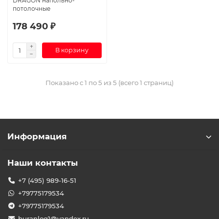
DRAGON напольно-
потолочные
178 490 ₽
В корзину
Показано с 1 по 5 из 5 (всего 1 страниц)
Информация
Наши контакты
+7 (495) 989-16-51
+79775179534
+79775179534
buranlog1@yandex.ru