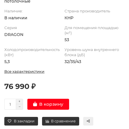
потолочные
Наличие:
Страна производитель
В наличии
КНР
Серия
Для помещения площадью
(м²)
DRAGON
53
Холодопроизводительность
Уровень шума внутреннего
(кВт)
блока (дБ)
5,3
32/35/43
Все характеристики
76 990 ₽
В корзину
В закладки
В сравнение