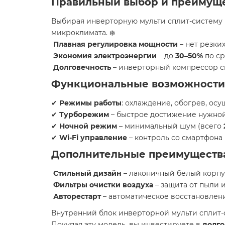
Правильный выбор и преимуще
Выбирая инверторную мульти сплит-систему 
микроклимата. ❄️
Плавная регулировка мощности
– нет резки
Экономия электроэнергии
– до
30–50%
по ср
Долговечность
– инверторный компрессор с
Функциональные возможности 
✔
Режимы работы
: охлаждение, обогрев, осу
✔
Турборежим
– быстрое достижение нужной
✔
Ночной режим
– минимальный шум (всего
✔
Wi-Fi управление
– контроль со смартфона 
Дополнительные преимуществ
Стильный дизайн
– лаконичный белый корпу
Фильтры очистки воздуха
– защита от пыли 
Авторестарт
– автоматическое восстановлени
Внутренний блок инверторной мульти сплит-с
Покупая эту модель, вы инвестируете в
долг