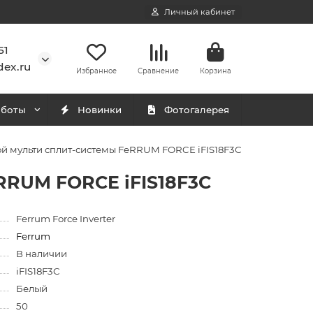
Личный кабинет
51
ex.ru
Избранное
Сравнение
Корзина
аботы
Новинки
Фотогалерея
й мульти сплит-системы FeRRUM FORCE iFIS18F3С
RRUM FORCE iFIS18F3С
Ferrum Force Inverter
Ferrum
В наличии
iFIS18F3С
Белый
50