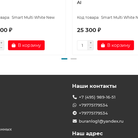
AI
Smart Multi White New
Smart Multi White 
00 ₽
25 300 ₽
В корзину
В корзину
Наши контакты
+7 (495) 989-16-51
+79775179534
+79775179534
buranlog1@yandex.ru
анных
Наш адрес