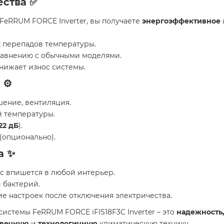
ства ✅
FeRRUM FORCE Inverter, вы получаете
энергоэффективное
х перепадов температуры.
авнению с обычными моделями.
нижает износ системы.
⚙️
шение, вентиляция.
 температуры.
22 дБ
).
(опционально).
а ✨
с впишется в любой интерьер.
и бактерий.
е настроек после отключения электричества.
истемы FeRRUM FORCE iFIS18F3С Inverter – это
надежность
овечную
и
технологичную
климатическую технику.