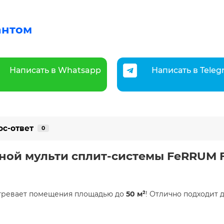
антом
Написать в Whatsapp
Написать в Tele
ос-ответ
0
ой мульти сплит-системы FeRRUM FO
огревает помещения площадью до
50 м²
! Отлично подходит 