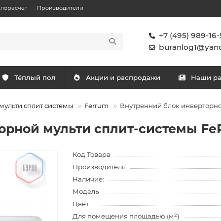
плорасчет
Производители
+7 (495) 989-16-
buranlog1@yand
Тёплый пол
Акции и распродажи
Наши р
мульти сплит системы
Ferrum
Внутренний блок инверторно
орной мульти сплит-системы Fe
Код Товара
Производитель
Наличие:
Модель
Цвет
Для помещения площадью (м²)