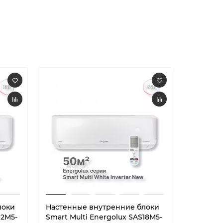
локи
Настенные внутренние блоки
Настенн
12M5-
Smart Multi Energolux SAS18M5-
Smart Mu