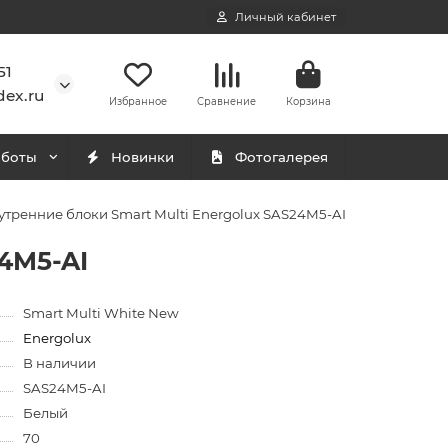
Личный кабинет
51
ex.ru
Избранное
Сравнение
Корзина
аботы
Новинки
Фотогалерея
тренние блоки Smart Multi Energolux SAS24M5-AI
4M5-AI
Smart Multi White New
Energolux
В наличии
SAS24M5-AI
Белый
70