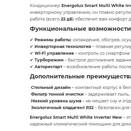
Кондиционер
Energolux Smart Multi White In
инверторному управлению, он плавно регули
работа (всего
22 дБ
) обеспечит вам комфорт 
Функциональные возможности 
✔
Режимы работы
: охлаждение, обогрев, ос
✔
Инверторная технология
– плавная регул
✔
Wi-Fi управление
– контроль со смартфона
✔
Турборежим
– быстрое достижение заданн
✔
Авторестарт
– возобновление работы после
Дополнительные преимуществ
Стильный дизайн
– компактный корпус в бел
Фильтр тонкой очистки
– задерживает пыль,
Низкий уровень шума
– не мешает сну и отд
Экологичный хладагент R32
– безопасен дл
Energolux Smart Multi White Inverter New
– э
надежный климатический помощник для дома 