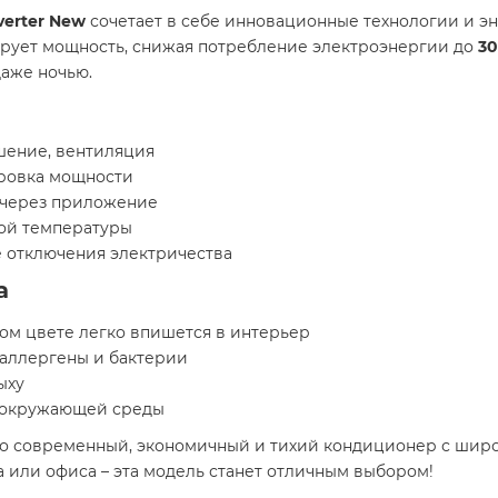
verter New
сочетает в себе инновационные технологии и э
рует мощность, снижая потребление электроэнергии до
3
даже ночью.
️
ушение, вентиляция
ировка мощности
 через приложение
ой температуры
 отключения электричества
а
ом цвете легко впишется в интерьер
 аллергены и бактерии
ыху
я окружающей среды
то современный, экономичный и тихий кондиционер с шир
или офиса – эта модель станет отличным выбором!