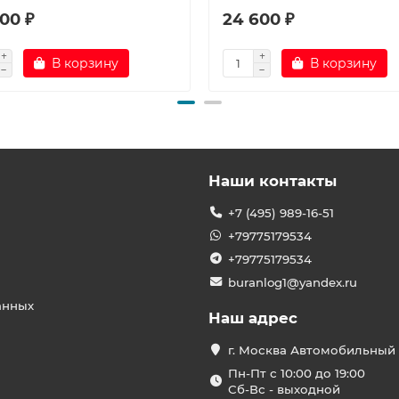
00 ₽
24 600 ₽
В корзину
В корзину
Наши контакты
+7 (495) 989-16-51
+79775179534
+79775179534
buranlog1@yandex.ru
анных
Наш адрес
г. Москва Автомобильный 
Пн-Пт с 10:00 до 19:00
Сб-Вс - выходной