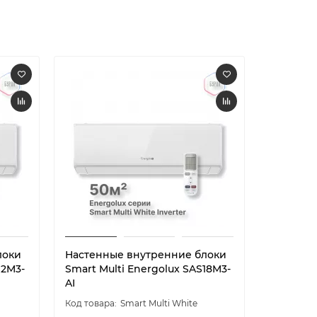
локи
Настенные внутренние блоки
Настенн
12M3-
Smart Multi Energolux SAS18M3-
Smart Mu
AI
AI
Smart Multi White