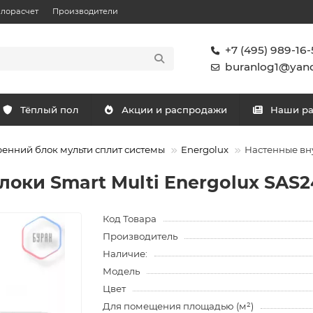
плорасчет
Производители
+7 (495) 989-16-
buranlog1@yand
Тёплый пол
Акции и распродажи
Наши р
ренний блок мульти сплит системы
Energolux
Настенные вну
оки Smart Multi Energolux SAS2
Код Товара
Производитель
Наличие:
Модель
Цвет
Для помещения площадью (м²)