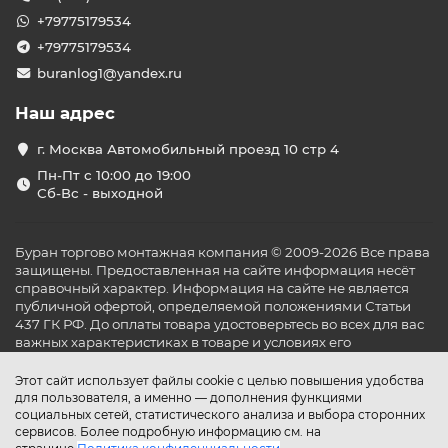
+79775179534
+79775179534
buranlog1@yandex.ru
Наш адрес
г. Москва Автомобильный проезд 10 стр 4
Пн-Пт с 10:00 до 19:00
Сб-Вс - выходной
Буран торгово монтажная компания © 2009-2026 Все права
защищены. Предоставленная на сайте информация несёт
справочный характер. Информация на сайте не является
публичной офертой, определяемой положениями Статьи
437 ГК РФ. До оплаты товара удостоверьтесь во всех для вас
важных характеристиках в товаре и условиях его
эксплуатации.
Этот сайт использует файлы cookie с целью повышения удобства
для пользователя, а именно — дополнения функциями
социальных сетей, статистического анализа и выбора сторонних
сервисов. Более подробную информацию см. на