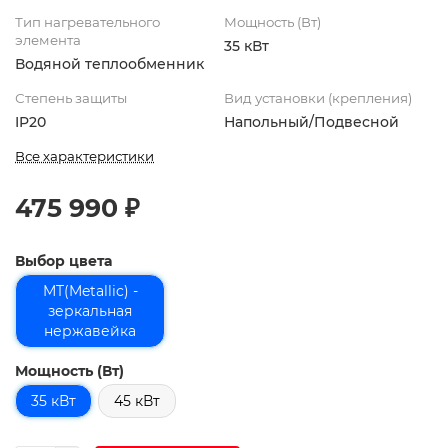
Тип нагревательного
Мощность (Вт)
элемента
35 кВт
Водяной теплообменник
Степень защиты
Вид установки (крепления)
IP20
Напольный/Подвесной
Все характеристики
475 990 ₽
Выбор цвета
MT(Metallic) -
зеркальная
нержавейка
Мощность (Вт)
35 кВт
45 кВт