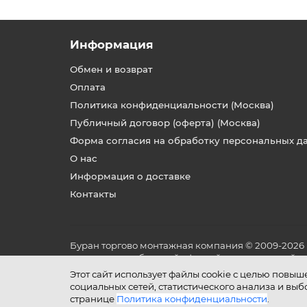
Информация
Обмен и возврат
Оплата
Политика конфиденциальности (Москва)
Публичный договор (оферта) (Москва)
Форма согласия на обработку персональных д
О нас
Информация о доставке
Контакты
Буран торгово монтажная компания © 2009-2026
не является публичной офертой, определяемой по
и условиях его эксплуатации.
Этот сайт использует файлы cookie с целью повы
социальных сетей, статистического анализа и вы
странице
Политика конфиденциальности
.