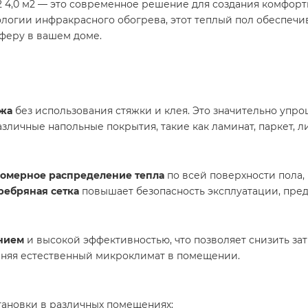
м2 4,0 м2 — это современное решение для создания комфор
логии инфракрасного обогрева, этот теплый пол обеспеч
феру в вашем доме.​
ажа
без использования стяжки и клея. Это значительно упро
азличные напольные покрытия, такие как ламинат, паркет, л
омерное распределение тепла
по всей поверхности пола,
ребряная сетка
повышает безопасность эксплуатации, пред
нием
и высокой эффективностью, что позволяет снизить за
раняя естественный микроклимат в помещении.​
тановки в различных помещениях:​