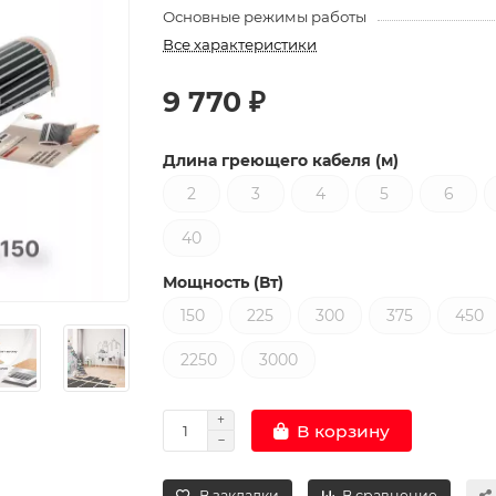
Основные режимы работы
Все характеристики
9 770 ₽
Длина греющего кабеля (м)
2
3
4
5
6
40
Мощность (Вт)
150
225
300
375
450
2250
3000
В корзину
В закладки
В сравнение