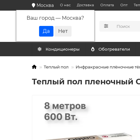
Москва
О нас
Доставка
Оплата
Опт
Те
Ваш город —
Москва
?
КАТАЛОГ
Кондиционеры
Обогреватели
Теплый пол
Инфракрасные плёночные тё
Теплый пол пленочный CA