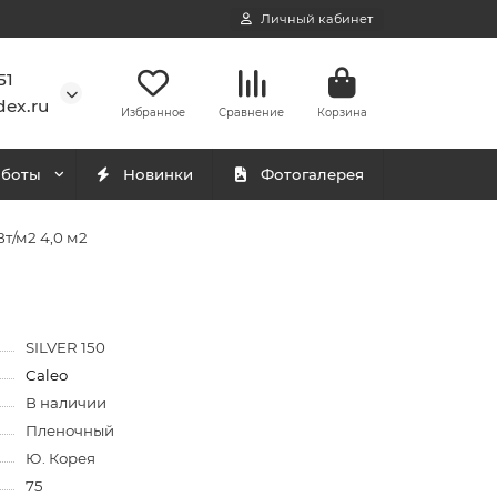
Личный кабинет
51
ex.ru
Избранное
Сравнение
Корзина
аботы
Новинки
Фотогалерея
т/м2 4,0 м2
SILVER 150
Caleo
В наличии
Пленочный
Ю. Корея
75