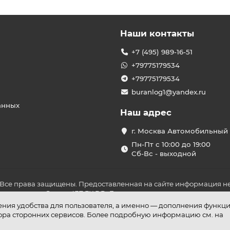
Наши контакты
+7 (495) 989-16-51
+79775179534
+79775179534
buranlog1@yandex.ru
анных
Наш адрес
г. Москва Автомобильный 
Пн-Пт с 10:00 до 19:00
Сб-Вс - выходной
 Все права защищены. Предоставленная на сайте информация не
ложениями Статьи 437 ГК РФ. До оплаты товара удостоверьтесь в
шения удобства для пользователя, а именно — дополнения функц
бора сторонних сервисов. Более подробную информацию см. на