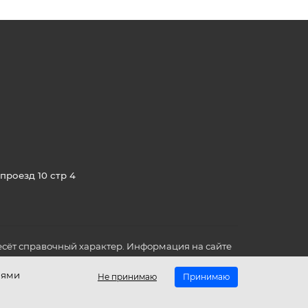
проезд 10 стр 4
сёт справочный характер. Информация на сайте
о всех для вас важных характеристиках в товаре
иями
Не принимаю
Принимаю