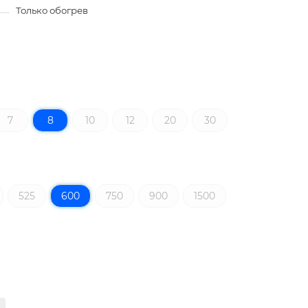
Только обогрев
7
8
10
12
20
30
525
600
750
900
1500