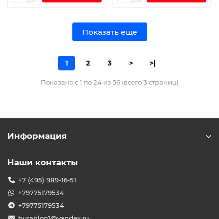
Показать еще
1
2
3
>
>|
Показано с 1 по 24 из 56 (всего 3 страниц)
Информация
Наши контакты
+7 (495) 989-16-51
+79775179534
+79775179534
buranlog1@yandex.ru