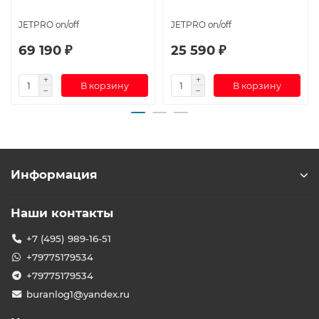
JETPRO on/off
JETPRO on/off
69 190 ₽
25 590 ₽
В корзину
В корзину
Информация
Наши контакты
+7 (495) 989-16-51
+79775179534
+79775179534
buranlog1@yandex.ru