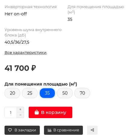
Инверторная технология
Для помещения площадью
(м²)
Нет on-off
35
Уровень шума внутреннего
блока (дБ)
40,5/36/27,5
Все характеристики
41 700 ₽
Для помещения площадью (м²)
20
25
35
50
70
В корзину
В закладки
В сравнение