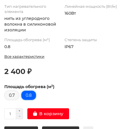
Тип нагревательного
Линейная мощность (Вт/м)
элемента
160Вт
нить из углеродного
волокна в силиконовой
изоляции
Площадь обогрева (м²)
Степень защиты
0.8
IP67
Все характеристики
2 400 ₽
Площадь обогрева (м²)
0.7
0.8
В корзину