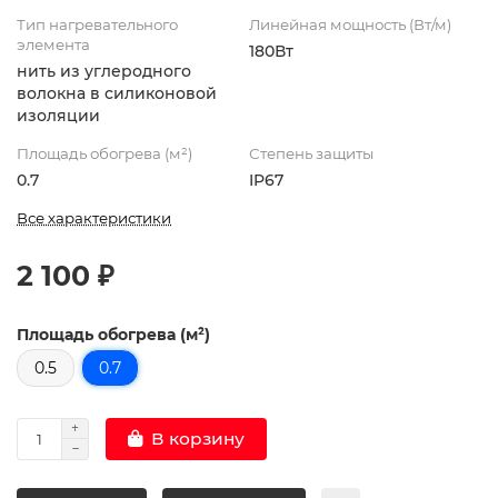
Тип нагревательного
Линейная мощность (Вт/м)
элемента
180Вт
нить из углеродного
волокна в силиконовой
изоляции
Площадь обогрева (м²)
Степень защиты
0.7
IP67
Все характеристики
2 100 ₽
Площадь обогрева (м²)
0.5
0.7
В корзину