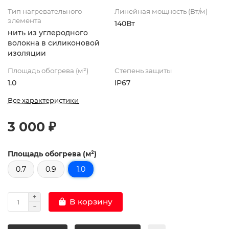
Тип нагревательного
Линейная мощность (Вт/м)
элемента
140Вт
нить из углеродного
волокна в силиконовой
изоляции
Площадь обогрева (м²)
Степень защиты
1.0
IP67
Все характеристики
3 000 ₽
Площадь обогрева (м²)
0.7
0.9
1.0
В корзину