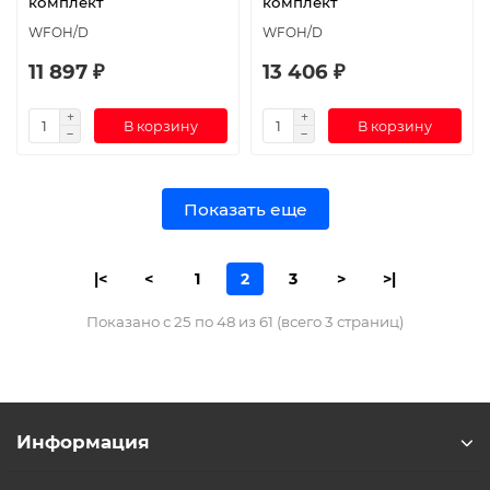
комплект
комплект
WFOH/D
WFOH/D
11 897 ₽
13 406 ₽
В корзину
В корзину
Показать еще
|<
<
1
2
3
>
>|
Показано с 25 по 48 из 61 (всего 3 страниц)
Информация