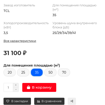
Завод изготовитель
Для помещения площадью
(м²)
TCL
35
Холодопроизводительность
Уровень шума внутреннего
(кВт)
блока (дБ)
3,5
25/29/34/39/41
Все характеристики
31 100 ₽
Для помещения площадью (м²)
20
25
35
50
70
В корзину
В закладки
В сравнение