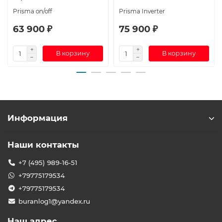
Prisma on/off
Prisma Inverter
63 900 ₽
75 900 ₽
В корзину
В корзину
Информация
Наши контакты
+7 (495) 989-16-51
+79775179534
+79775179534
buranlog1@yandex.ru
Наш адрес