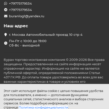
+79775179534
+79775179534
buranlog1@yandex.ru
Наш адрес
г. Москва Автомобильный проезд 10 стр 4
Пн-Пт с 10:00 до 19:00
Сб-Вс - выходной
Буран торгово монтажная компания © 2009-2026 Все права
защищены. Предоставленная на сайте информация несёт
справочный характер. Информация на сайте не является
публичной офертой, определяемой положениями Статьи
437 ГК РФ. До оплаты товара удостоверьтесь во всех для вас
важных характеристиках в товаре и условиях его
эксплуатации.
Этот сайт использует файлы cookie с целью повышения удобства
для пользователя, а именно — дополнения функциями
социальных сетей, статистического анализа и выбора сторонних
сервисов. Более подробную информацию см. на
странице
Политика конфиденциальности
.