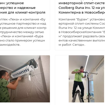
ан»: успешное
инверторной сплит-сист
нерство и надежные
Coolberg Runa Inv. 12 на у
ния для климат-контроля
Коминтерна в Новосибир
аптек «Лека» и компания «Бу
Компания "Буран": установк
 успешное партнерство и над
ерторной сплит-системы Coo
 решения для климат-контр
Runa Inv. 12 на улице Комин
трудничество между сетью
в НовосибирскеКомпания "
 «Лека» и компанией «Бура
н" продолжает радовать сво
вно стало примером успешн
ентов качественным выпол
заимодейств..
м работ. Сегодн..