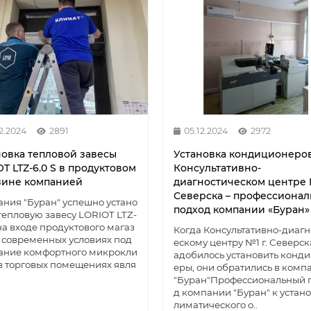
12.2024
2891
05.12.2024
2972
новка тепловой завесы
Установка кондиционеров
T LTZ-6.0 S в продуктовом
Консультативно-
зине компанией
диагностическом центре
Северска – профессиона
ния "Буран" успешно устано
подход компании «Буран»
тепловую завесу LORIOT LTZ-
 на входе продуктового магаз
Когда Консультативно-диагн
 современных условиях под
ескому центру №1 г. Северск
ание комфортного микрокли
адобилось установить конд
в торговых помещениях явля
еры, они обратились в ком
"Буран"Профессиональный 
д компании "Буран" к устано
лиматического о..