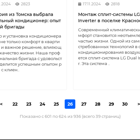
1.2024
2823
17.11.2024
2818
рия из Томска выбрала
Монтаж сплит-системы LG
льный кондиционер: опыт
Inverter в поселке Красно
й бригады
Современный климатически
мфорт становится неотъемл
 и установка кондиционера
частью жизни. Одной из сам
 не только комфорт в кварти
стребованных технологий в 
о и важное решение, влияющ
кондиционирования воздух
 качество жизни. Наша проф
ется сплит-система LG Dual I
нальная бригада с удовольст
r. Эта система ..
делится успешным опытом р
 с клиен..
<
22
23
24
25
26
27
28
29
30
>
Показано с 601 по 624 из 936 (всего 39 страниц)