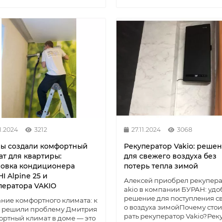
1.2024
3212
27.11.2024
3068
мы создали комфортный
Рекуператор Vakio: реше
ат для квартиры:
для свежего воздуха без
новка кондиционера
потерь тепла зимой
I Alpine 25 и
Алексей приобрел рекупера
ператора VAKIO
akio в компании БУРАН: удо
решение для поступления с
ние комфортного климата: к
о воздуха зимойПочему стои
ы решили проблему Дмитрия
рать рекуператор Vakio?Рек
ртный климат в доме — это