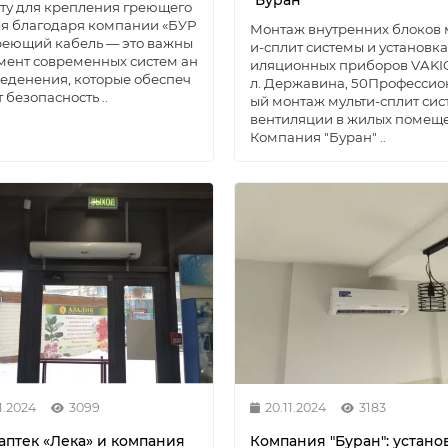
"Буран"
ту для крепления греющего
я благодаря компании «БУР
Монтаж внутренних блоков 
реющий кабель — это важны
и-сплит системы и установка
мент современных систем ан
иляционных приборов VAKIO
еденения, которые обеспеч
л. Державина, 50Профессио
 безопасность ..
ый монтаж мульти-сплит сис
вентиляции в жилых помещ
Компания "Буран" ..
1.2024
3099
20.11.2024
3183
 аптек «Лека» и компания
Компания "Буран": устано