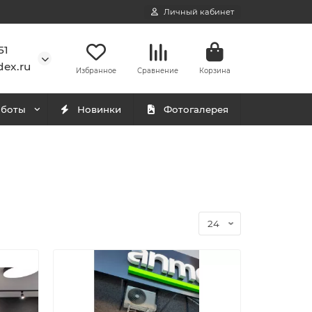
Личный кабинет
51
ex.ru
Избранное
Сравнение
Корзина
аботы
Новинки
Фотогалерея