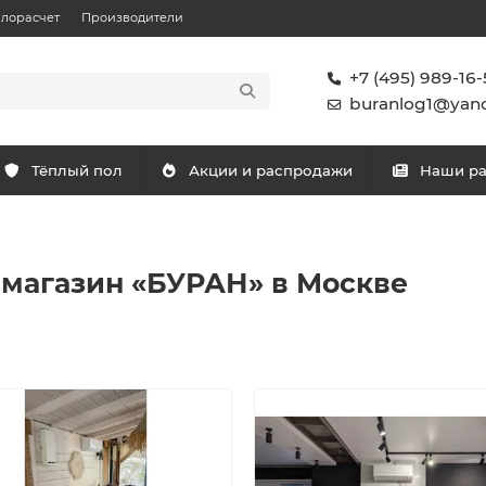
плорасчет
Производители
+7 (495) 989-16-
buranlog1@yand
Тёплый пол
Акции и распродажи
Наши р
-магазин «БУРАН» в Москве