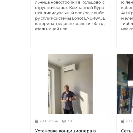
льница новостройки в Кольцово: с
ю лен
отрудничество с Компанией Бура
кабел
нИндивидуальный подход к выбо
АН»Г
ру сплит-системы Loriot LAC-18AJЕ
й эле
катерина, недавно ставшая облад
тиобл
ательницей нов..
ивают
20.11.2024
3101
20.1
Установка кондиционера в
Сеть