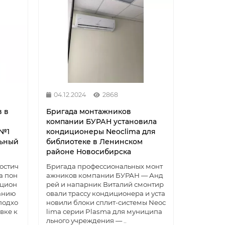
04.12.2024
2868
 в
Бригада монтажников
компании БУРАН установила
 №1
кондиционеры Neoclima для
льный
библиотеке в Ленинском
районе Новосибирска
остич
Бригада профессиональных монт
а пон
ажников компании БУРАН — Анд
ицион
рей и напарник Виталий смонтир
панию
овали трассу кондиционера и уста
подхо
новили блоки сплит-системы Neoc
вке к
lima серии Plasma для муниципа
льного учреждения — ..