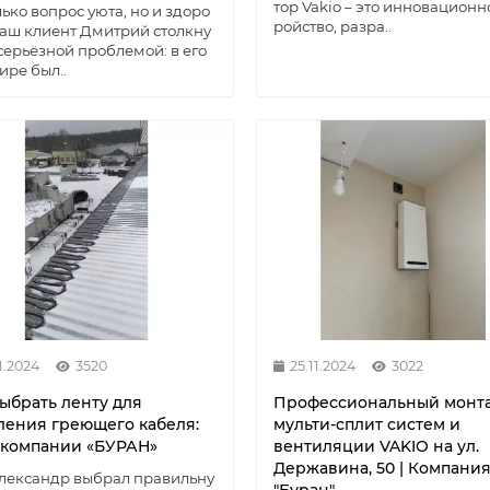
тор Vakio – это инновационн
лько вопрос уюта, но и здоро
ройство, разра..
Наш клиент Дмитрий столкну
 серьёзной проблемой: в его
ире был..
1.2024
3520
25.11.2024
3022
выбрать ленту для
Профессиональный монт
ления греющего кабеля:
мульти-сплит систем и
 компании «БУРАН»
вентиляции VAKIO на ул.
Державина, 50 | Компани
лександр выбрал правильну