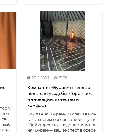
27.11.2024
3176
ние
Компания «Буран» и теплые
полы для усадьбы «Горенки»:
инновации, качество и
комфорт
тор V
бное
Компания «Буран» и успехи в мон
вежег
таже систем обогрева: кейс с усад
т выб
ьбой «Горенки»Введение: Компан
упера
ия «Буран» – ваш эксперт в сфере