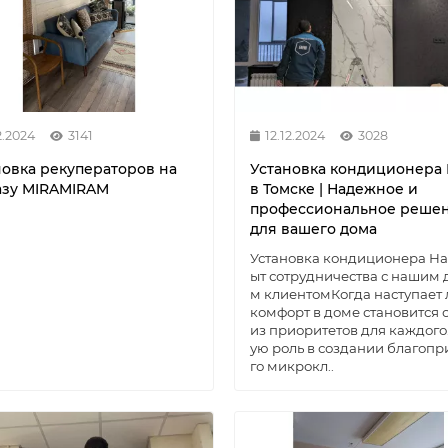
2.2024
3141
12.12.2024
3028
новка рекуператоров на
Установка кондиционера 
азу MIRAMIRAM
в Томске | Надежное и
профессиональное реше
для вашего дома
Установка кондиционера Hai
ыт сотрудничества с нашим 
м клиентомКогда наступает 
комфорт в доме становится
из приоритетов для каждого
ую роль в создании благопр
го микрокл..