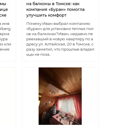
емы
на балконы в Томске: как
лице
компания «Буран» помогла
ске
улучшить комфорт
а инв
Почему Иван выбрал компанию
lberg
«Буран» для установки теплых пол
терна
ов на балконах?Иван, недавно пе
Бура
реехавший в новую квартиру по а
их кли
дресу ул. Алтайская, 20 в Томске, с
нение
разу заметил, что прошлые владел
ьцы не поза..