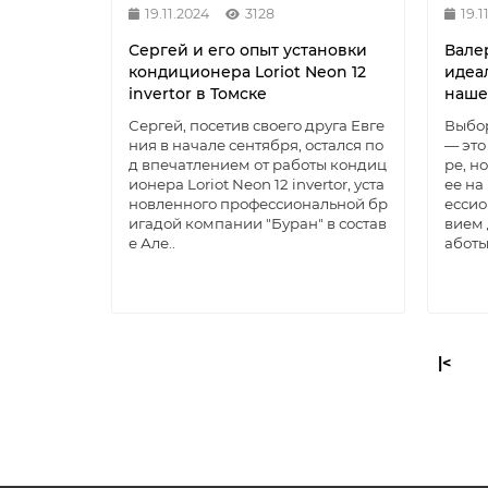
19.11.2024
3128
19.1
Сергей и его опыт установки
Вале
кондиционера Loriot Neon 12
идеа
invertor в Томске
наше
Сергей, посетив своего друга Евге
Выбор
ния в начале сентября, остался по
— это
д впечатлением от работы кондиц
ре, н
ионера Loriot Neon 12 invertor, уста
ее на
новленного профессиональной бр
ессио
игадой компании "Буран" в состав
вием 
е Але..
аботы
|<