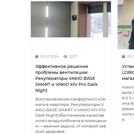
09.12.2024
3207
05.
Эффективное решение
Уста
проблемы вентиляции:
LORIO
Рекуператоры VAKIO BASE
мага
SMART и VAKIO KIV Pro Dark
Компа
Night
вила 
6.0 S
Восстановление комфортного кли
ина В
мата в квартире: Рекуператоры V
держ
AKIO BASE SMART и VAKIO KIV Pro
мата 
Dark NightОбеспечение качестве
е..
нного воздухообмена в помещени
и — важная задача, от которой зав
исит здоровье ..