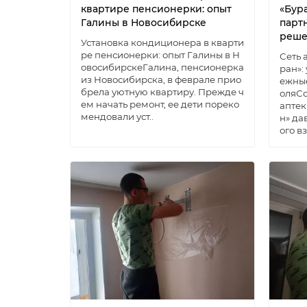
квартире пенсионерки: опыт
«Бур
Галины в Новосибирске
парт
реше
Установка кондиционера в кварти
ре пенсионерки: опыт Галины в Н
Сеть 
овосибирскеГалина, пенсионерка
ран»:
из Новосибирска, в феврале прио
ежные
брела уютную квартиру. Прежде ч
оляСо
ем начать ремонт, ее дети пореко
аптек
мендовали уст..
н» да
ого в