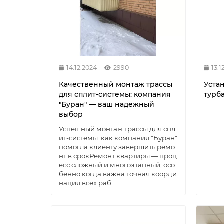
14.12.2024
2990
13.1
Качественный монтаж трассы
Уста
для сплит-системы: компания
турб
"Буран" — ваш надежный
..
выбор
Успешный монтаж трассы для спл
ит-системы: как компания "Буран"
помогла клиенту завершить ремо
нт в срокРемонт квартиры — проц
есс сложный и многоэтапный, осо
бенно когда важна точная коорди
нация всех раб..