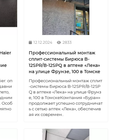
12.12.2024
2833
Haier
Профессиональный монтаж
сплит-системы Бирюса B-
ние
12SPR/B-12SPQ в аптеке «Лека»
на улице Фрунзе, 100 в Томске
er: оп
Профессиональный монтаж сплит
давни
-системы Бирюса B-12SPR/B-12SP
лето,
Q в аптеке «Лека» на улице Фрунз
 одним
е, 100 в ТомскеКомпания «Буран»
. Особ
продолжает успешно сотрудничат
иятно
ь с сетью аптек «Лека», обеспечив
ая их современ..