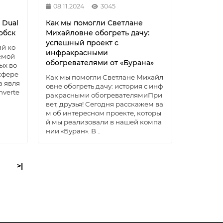
08.11.2024
3045
 Dual
Как мы помогли Светлане
обск
Михайловне обогреть дачу:
успешный проект с
й ко
инфракрасными
емой
обогревателями от «Бурана»
ых во
сфере
Как мы помогли Светлане Михайл
а явля
овне обогреть дачу: история с инф
nverte
ракрасными обогревателямиПри
вет, друзья! Сегодня расскажем ва
м об интересном проекте, которы
й мы реализовали в нашей компа
нии «Буран». В ..
>|