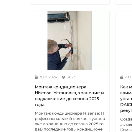
30.11.2024
3623
29.1
Монтаж кондиционера
Как 
Hisense: Установка, хранение и
клим
подключение до сезона 2025
уста
года
DAICH
реку
Монтаж кондиционера Hisense: П
рофессиональный подход к устано
Созда
вке и хранению до сезона 2025 го
ак м
даВ последние годы кондиционе
Комфо