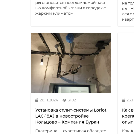
ры становятся неотъемлемой част
не то
ью комфортной жизни в городах с
вья. 
жарким климатом..
лся с
кварт
26.11.2024
3102
26.1
Установка сплит-системы Loriot
Как 
LAC-18AJ в новостройке
креп
Кольцово – Компания Буран
опыт
Екатерина — счастливая обладате
Как А