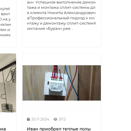
ан»: Успешное выполнение демон
тажа и монтажа сплит-системы дл
мульт
я клиента Никиты Александрович
 вент
аПрофессиональный подход к мо
 на у
нтажу и демонтажу сплит-системК
нальн
омпания «Буран» уже ..
тем и
ениях
20.11.2024
3112
вка
Иван приобрел теплые полы