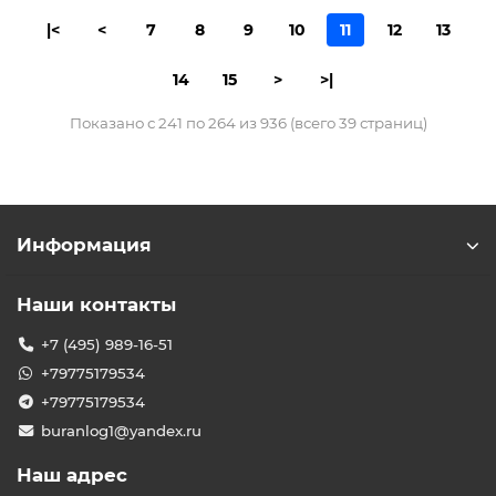
|<
<
7
8
9
10
11
12
13
14
15
>
>|
Показано с 241 по 264 из 936 (всего 39 страниц)
Информация
Наши контакты
+7 (495) 989-16-51
+79775179534
+79775179534
buranlog1@yandex.ru
Наш адрес