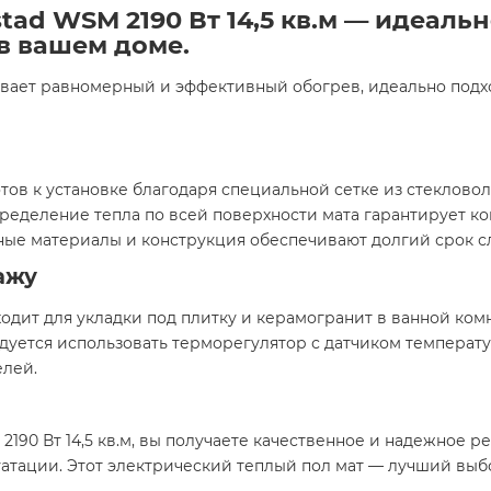
ad WSM 2190 Вт 14,5 кв.м — идеаль
в вашем доме.
ивает равномерный и эффективный обогрев, идеально подх
ов к установке благодаря специальной сетке из стекловол
еделение тепла по всей поверхности мата гарантирует ко
нные материалы и конструкция обеспечивают долгий срок 
ажу
дит для укладки под плитку и керамогранит в ванной комна
уется использовать терморегулятор с датчиком температ
елей.
0 Вт 14,5 кв.м, вы получаете качественное и надежное ре
уатации. Этот электрический теплый пол мат — лучший выб