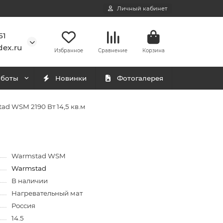
Личный кабинет
51
ex.ru
Избранное
Сравнение
Корзина
аботы
Новинки
Фотогалерея
d WSM 2190 Вт 14,5 кв.м
Warmstad WSM
Warmstad
В наличии
Нагревательный мат
Россия
14.5