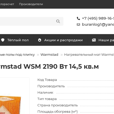
плорасчет
Производители
+7 (495) 989-16-
buranlog1@yand
Тёплый пол
Акции и распродажи
Наши р
ые полы под плитку
Warmstad
Нагревательный мат Warmsta
stad WSM 2190 Вт 14,5 кв.м
Код Товара
Производитель
Наличие:
Тип товара
Страна производитель
Площадь обогрева (м²)