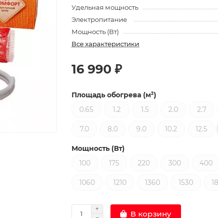
Удельная мощность
Электропитание
Мощность (Вт)
Все характеристики
16 990 ₽
Площадь обогрева (м²)
0.65
1.2
1.5
2.0
2.7
7.0
8.0
9.0
10.2
12.5
Мощность (Вт)
100
175
220
300
400
1060
1210
1360
1530
1
В корзину