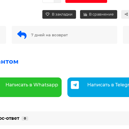
В закладки
В сравнение
7 дней на возврат
антом
Написать в Whatsapp
Написать в Tele
ос-ответ
0