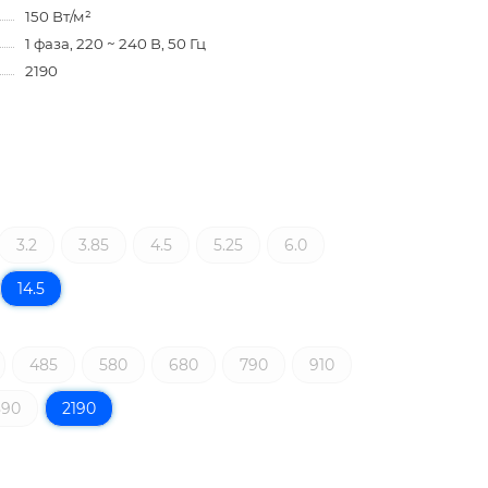
150 Вт/м²
1 фаза, 220 ~ 240 В, 50 Гц
2190
3.2
3.85
4.5
5.25
6.0
14.5
485
580
680
790
910
890
2190