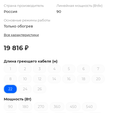
Страна производитель
Линейная мощность (Вт/м)
Россия
90
Основные режимы работы
Только обогрев
Все характеристики
19 816 ₽
Длина греющего кабеля (м)
1
2
3
4
5
6
7
8
10
12
14
16
18
20
22
24
26
Мощность (Вт)
90
180
270
360
450
540