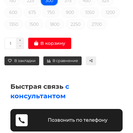
150
225
300
375
450
525
600
675
750
900
1050
1200
1350
1500
1800
2250
2700
В корзину
В закладки
В сравнение
Быстрая связь
с
консультантом
Позвонить по телефону