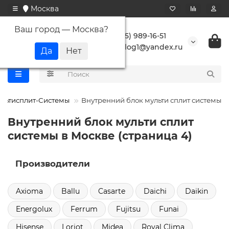
Москва
Ваш город —
Москва
?
+7 (495) 989-16-51
buranlog1@yandex.ru
льтисплит-Системы
Внутренний блок мульти сплит системы
Внутренний блок мульти сплит
системы в Москве (страница 4)
Производители
Axioma
Ballu
Casarte
Daichi
Daikin
Energolux
Ferrum
Fujitsu
Funai
Hisense
Loriot
Midea
Royal Clima