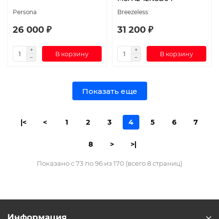
Persona
Breezeless
26 000 ₽
31 200 ₽
В корзину
В корзину
Показать еще
|<
<
1
2
3
4
5
6
7
8
>
>|
Показано с 73 по 96 из 170 (всего 8 страниц)
Информация