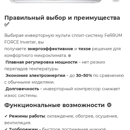
Правильный выбор и преимущества
✅
Выбирая инверторную мульти сплит-систему FeRRUM
FORCE Inverter, вы
получаете
энергоэффективное
и
тихое
решение для
комфортного микроклимата. ❄️
Плавная регулировка мощности
– нет резких
перепадов температуры.
Экономия электроэнергии
– до
30–50%
по сравнению
с обычными моделями.
Долговечность
– инверторный компрессор снижает
износ системы.
Функциональные возможности ⚙️
✔
Режимы работы
: охлаждение, обогрев, осушение,
вентиляция.
✔
Турборежим
– быстрое достижение нужной