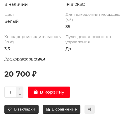
В наличии
iFIS12F3С
Цвет
Для помещения площадью
(м²)
Белый
35
Холодопроизводительность
Пульт дистанционного
(кВт)
управления
3,5
Да
Все характеристики
20 700 ₽
В корзину
В закладки
В сравнение