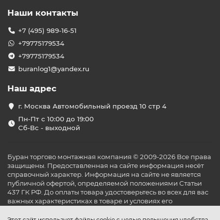
обслуживает от двух до пяти внутренних. Это удобно
Наши контакты
для:
2–3-комнатных
квартир
с раздельным
+7 (495) 989-16-51
кондиционированием комнат;
+79775179534
загородных
домов
, где нужно установить
+79775179534
кондиционеры в спальню, гостиную и кухню;
офисов площадью от 50 до 150 м² с несколькими
buranlog1@yandex.ru
кабинетами;
магазинов и студий с несколькими зонами
Наш адрес
обслуживания;
салонов красоты, медицинских центров,
г. Москва Автомобильный проезд 10 стр 4
небольших отелей.
Пн-Пт с 10:00 до 19:00
Ассортимент мультисплит-
Сб-Вс - выходной
систем в каталоге
В нашем каталоге представлены мультисплит-системы
Буран торгово монтажная компания © 2009-2026 Все права
от надёжных производителей:
Daikin, LG, Haier,
защищены. Предоставленная на сайте информация несёт
Toshiba, Midea, Mitsubishi Electric, Ballu, Electrolux
и
справочный характер. Информация на сайте не является
других. В наличии:
публичной офертой, определяемой положениями Статьи
437 ГК РФ. До оплаты товара удостоверьтесь во всех для вас
наружные блоки на 2, 3, 4 и 5 внутренних
важных характеристиках в товаре и условиях его
устройств;
эксплуатации.
внутренние блоки: настенные, канальные,
Этот сайт использует файлы cookie с целью повышения удобства