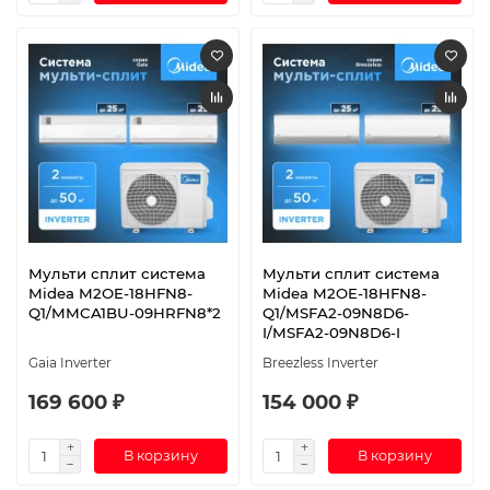
Мульти сплит система
Мульти сплит система
Midea M2OE-18HFN8-
Midea M2OE-18HFN8-
Q1/MMCA1BU-09HRFN8*2
Q1/MSFA2-09N8D6-
I/MSFA2-09N8D6-I
Gaia Inverter
Breezless Inverter
169 600 ₽
154 000 ₽
В корзину
В корзину