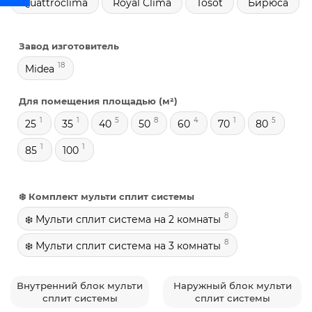
Quattroclima
Royal Clima
Tosot
Бирюса
Завод изготовитель
18
Midea
Для помещения площадью (м²)
1
1
5
8
4
1
5
25
35
40
50
60
70
80
1
1
85
100
❄️ Комплект мульти сплит системы
8
❄️ Мульти сплит система на 2 комнаты
8
❄️ Мульти сплит система на 3 комнаты
Внутренний блок мульти
Наружный блок мульти
сплит системы
сплит системы