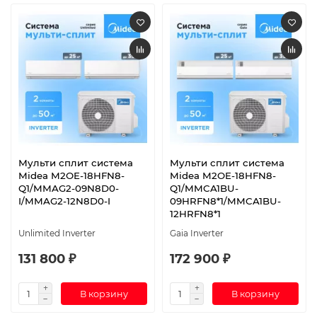
Мульти сплит система
Мульти сплит система
Midea M2OE-18HFN8-
Midea M2OE-18HFN8-
Q1/MMAG2-09N8D0-
Q1/MMCA1BU-
I/MMAG2-12N8D0-I
09HRFN8*1/MMCA1BU-
12HRFN8*1
Unlimited Inverter
Gaia Inverter
131 800 ₽
172 900 ₽
В корзину
В корзину