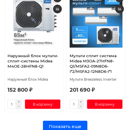
Наружный блок мульти-
Мульти сплит система
сплит-системы Midea
Midea M3OA-27HFN8-
M4OE-28HFN8-Q1
Q1/MSFA2-09N8D6-
I*2/MSFA2-12N8D6-I*1
Наружный блок Midea
Мульти Breezeless Inverter
152 800 ₽
201 690 ₽
В корзину
В корзину
Показать еще