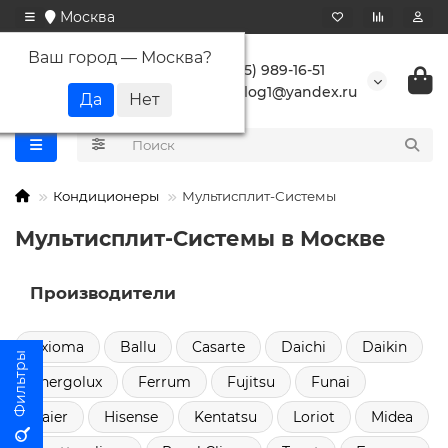
Москва
Ваш город —
Москва
?
+7 (495) 989-16-51
buranlog1@yandex.ru
Кондиционеры
Мультисплит-Системы
Мультисплит-Системы в Москве
Производители
Axioma
Ballu
Casarte
Daichi
Daikin
Energolux
Ferrum
Fujitsu
Funai
Haier
Hisense
Kentatsu
Loriot
Midea