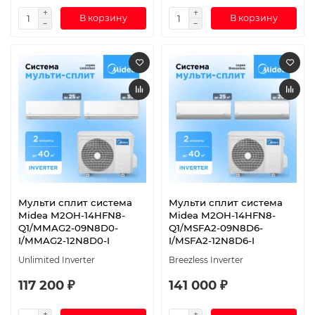
В корзину
В корзину
Мульти сплит система
Мульти сплит система
Midea M2OH-14HFN8-
Midea M2OH-14HFN8-
Q1/MMAG2-09N8D0-
Q1/MSFA2-09N8D6-
I/MMAG2-12N8D0-I
I/MSFA2-12N8D6-I
Unlimited Inverter
Breezless Inverter
117 200 ₽
141 000 ₽