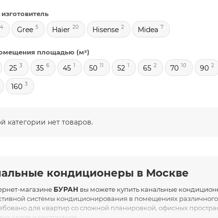
 изготовитель
4
5
20
2
7
Gree
Haier
Hisense
Midea
омещения площадью (м²)
3
6
1
11
1
2
10
2
25
35
45
50
52
65
70
90
3
160
ой категории нет товаров.
нальные кондиционеры в Москве
ернет-магазине
БУРАН
вы можете купить канальные кондиционе
тивной системы кондиционирования в помещениях различного 
ебовано для квартир со сложной планировкой, офисных простран
вых залов и ресторанов.