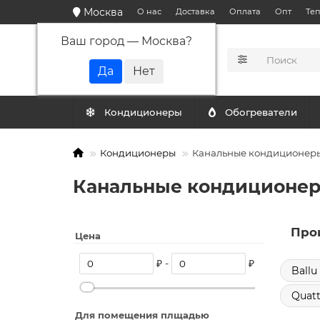
Москва
О нас
Доставка
Оплата
Опт
Те
Ваш город —
Москва
?
КАТАЛОГ
Кондиционеры
Обогреватели
Кондиционеры
Канальные кондиционер
Канальные кондиционер
Про
Цена
₽ -
₽
Ballu
Quatt
Для помещения плщадью