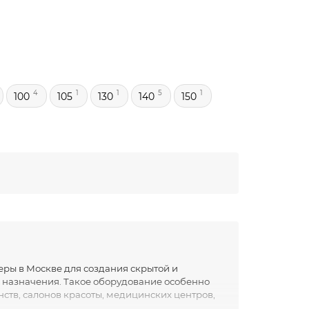
4
1
1
5
1
100
105
130
140
150
ры в Москве для создания скрытой и
назначения. Такое оборудование особенно
ств, салонов красоты, медицинских центров,