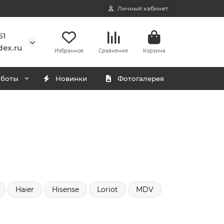
Личный кабинет
51
ex.ru
Избранное
Сравнение
Корзина
аботы
Новинки
Фотогалерея
Haier
Hisense
Loriot
MDV