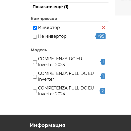
Tosot
5
Показать ещё (1)
Ко
Канал
Компрессор
Инвертор
Не инвертор
+95
Модель
Пр
COMPETENZA DC EU
1
Inverter 2023
Канал
возду
COMPETENZA FULL DC EU
1
Inverter
COMPETENZA FULL DC EU
2
Inverter 2024
DUCT TDI
5
Асс
HEAVY EU DC Inverter R32
2
канальные
В наш
Информация
MDT2II DC INVERTER R32
3
купит