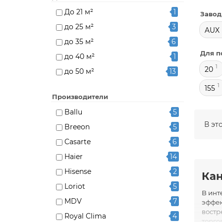
До 21 м²
1
Завод
до 25 м²
3
AUX
до 35 м²
6
Для п
до 40 м²
1
1
20
до 50 м²
13
до 70 м²
9
1
155
Производители
Ballu
5
В эт
Breeon
5
Casarte
6
Haier
14
Hisense
2
Ка
Loriot
5
В инт
MDV
7
эффек
востр
Royal Clima
4
торго