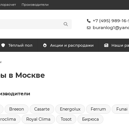
плорасчет
Производители
+7 (495) 989-16-
buranlog1@yand
Тёплый пол
Акции и распродажи
Наши р
ы
ы в Москве
изводители
Breeon
Casarte
Energolux
Ferrum
Funai
roclima
Royal Clima
Tosot
Бирюса